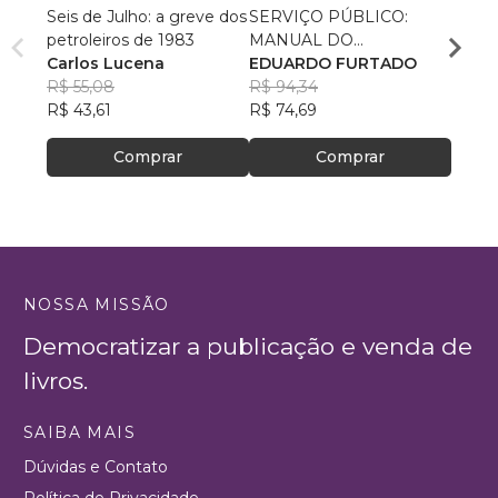
Seis de Julho: a greve dos
SERVIÇO PÚBLICO:
VIOL
petroleiros de 1983
MANUAL DO
ASSIS
Carlos Lucena
SOBREVIVENTE
EDUARDO FURTADO
de Coi
Valér
R$ 55,08
R$ 94,34
Mach
R$ 14
R$ 43,61
R$ 74,69
R$ 113
Comprar
Comprar
NOSSA MISSÃO
Democratizar a publicação e venda de
livros.
SAIBA MAIS
Dúvidas e Contato