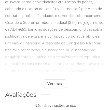
atuavam como os verdadeiros arquitetos do poder,
cobrando o retorno de seus "investimentos" por meio de
contratos públicos fraudados e emendas sob encomenda.
Quando o Supremo Tribunal Federal (STF), no julgamento
da ADI 4650, baniu as doações de pessoas jurídicas sob a
justificativa de extirpar a corrupção corporativa, abriu-se
um vácuo financeiro. A resposta do Congresso Nacional
não foi a moderação, a austeridade ou o incentivo ao
engajamento voluntário; foi a transferência compulsória
dessa fatura para o bolso do contribuinte. Nascia, assim, o
Fundo Especial de Financiamento de Campanha ...
Ver mais
Avaliações
Não há avaliações ainda.