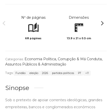
Nº de páginas
Dimensões
68 páginas
13.9 x 21 x 0.5 cm
Preto 
Economia Política
,
Corrupção & Má Conduta
,
Categorias:
Assuntos Públicos & Administração
Tags:
Fundão
eleição
2026
partidos políticos
PT
+11
Sinopse
Sob o pretexto de apoiar correntes ideológicas, grandes
empreiteiras, bancos e conglomerados econômicos