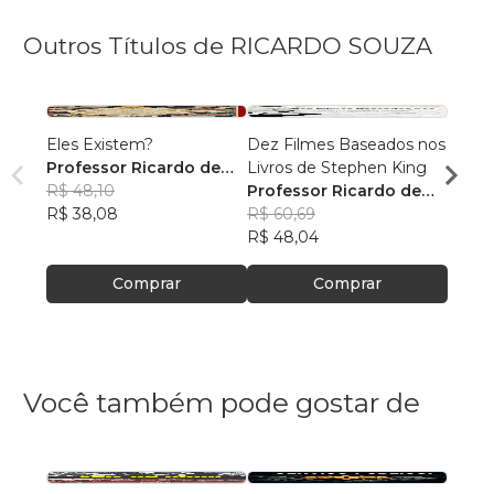
Outros Títulos de RICARDO SOUZA
Eles Existem?
Dez Filmes Baseados nos
1994
Professor Ricardo de
Livros de Stephen King
Profe
Souza
R$ 48,10
Professor Ricardo de
Souz
R$ 47
R$ 38,08
Souza
R$ 60,69
R$ 37
R$ 48,04
Comprar
Comprar
Você também pode gostar de