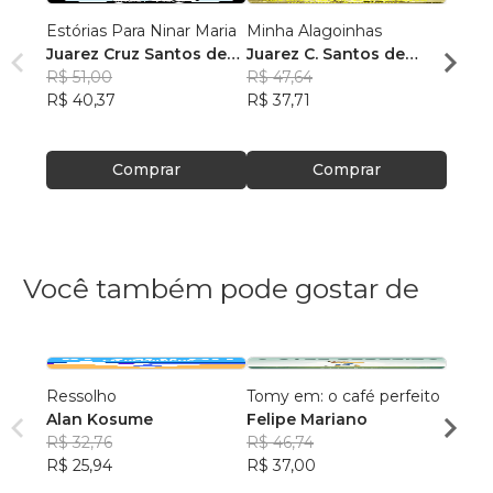
Estórias Para Ninar Maria
Minha Alagoinhas
Empa
Juarez Cruz Santos de
Juarez C. Santos de
Juare
Maria
R$ 51,00
Maria
R$ 47,64
Maria
R$ 47
R$ 40,37
R$ 37,71
R$ 37
Comprar
Comprar
Você também pode gostar de
Ressolho
Tomy em: o café perfeito
Café 
Alan Kosume
Felipe Mariano
Marce
R$ 32,76
R$ 46,74
R$ 54
R$ 25,94
R$ 37,00
R$ 43