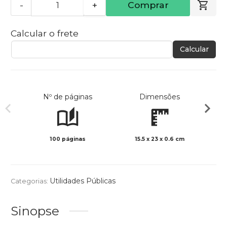
-
+
Comprar
Calcular o frete
Calcular
Nº de páginas
Dimensões
100 páginas
15.5 x 23 x 0.6 cm
Preto 
Utilidades Públicas
Categorias:
Sinopse