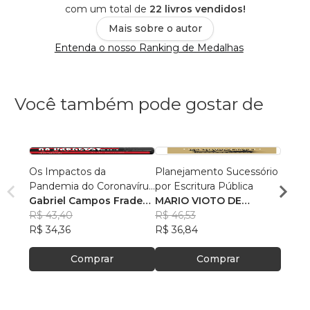
com um total de
22 livros vendidos!
Mais sobre o autor
Entenda o nosso Ranking de Medalhas
Você também pode gostar de
Os Impactos da
Planejamento Sucessório
Manua
Pandemia do Coronavírus
por Escritura Pública
em C
no Direito Brasileiro
Gabriel Campos Frade
MARIO VIOTO DE
Arian
Machado
R$ 43,40
, +17
CASTRO
R$ 46,53
R$ 18
R$ 34,36
R$ 36,84
R$ 14
Comprar
Comprar