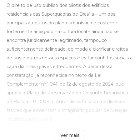
O direito de uso público dos pilotis dos edifícios
residenciais das Superquadras de Brasília – um dos
principais atributos do plano urbanístico e costume
fortemente arraigado na cultura local – ainda não se
encontra juridicamente legitimado, tampouco
suficientemente delineado, de modo a clarificar direitos
de uns e outros nesses espaços e evitar conflitos sociais a
cada dia mais graves e frequentes. A partir dessa
constatação, já reconhecida no texto da Lei
Complementar nº 1.041, de 12 de agosto de 2024, que
aprova o Plano de Preservação do Conjunto Urbanístico
de Brasília – PPCUB, o Autor disserta sobre os diversos
fatores que alimentam o imaginário popular de crenças
irrealistas sobre a ma ...
Ver mais