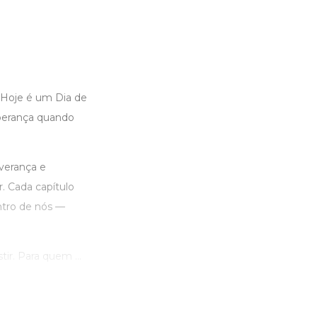
 Hoje é um Dia de
perança quando
verança e
. Cada capítulo
tro de nós —
ir. Para quem ...