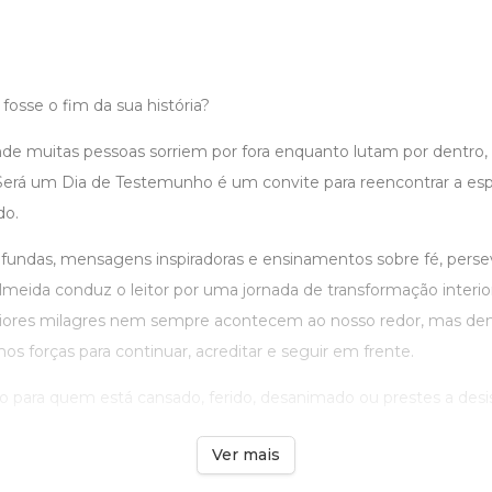
 fosse o fim da sua história?
 muitas pessoas sorriem por fora enquanto lutam por dentro,
Será um Dia de Testemunho é um convite para reencontrar a es
do.
fundas, mensagens inspiradoras e ensinamentos sobre fé, perse
meida conduz o leitor por uma jornada de transformação interior
iores milagres nem sempre acontecem ao nosso redor, mas den
 forças para continuar, acreditar e seguir em frente.
rito para quem está cansado, ferido, desanimado ou prestes a desist
Ver mais