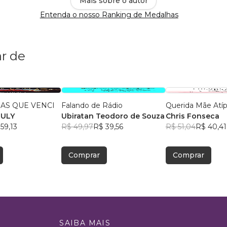
Mais sobre o autor
Entenda o nosso Ranking de Medalhas
r de
AS QUE VENCI
Falando de Rádio
Querida Mãe Atíp
EULY
Ubiratan Teodoro de Souza
Chris Fonseca
59,13
R$ 49,97
R$ 39,56
R$ 51,04
R$ 40,41
Comprar
Comprar
SAIBA MAIS