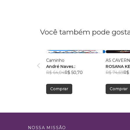
Você também pode gosta
Caminho
AS CAVERN
André Naves.:
ROSANA K
R$ 64,04
R$ 50,70
R$ 74,69
R$ 
Comprar
Comprar
NOSSA MISSÃO