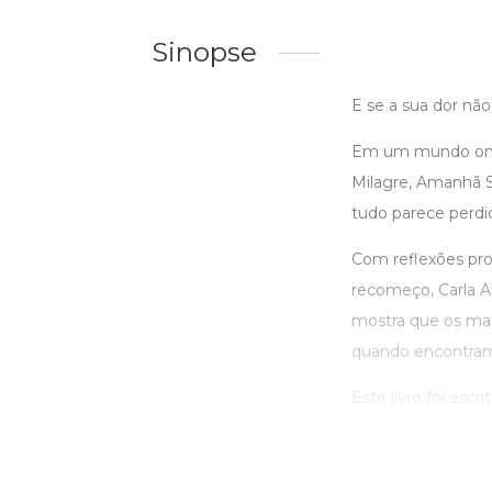
Sinopse
E se a sua dor não
Em um mundo onde
Milagre, Amanhã 
tudo parece perdi
Com reflexões pro
recomeço, Carla Al
mostra que os ma
quando encontramos
Este livro foi esc