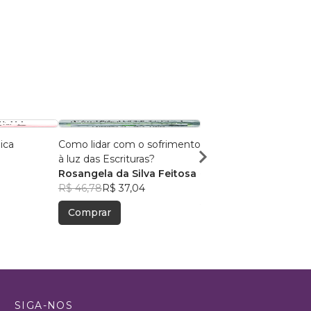
ica
Como lidar com o sofrimento
O cemitério das Orquí
à luz das Escrituras?
Tiago Pinheiro
Rosangela da Silva Feitosa
R$ 63,03
R$ 49,90
R$ 46,78
R$ 37,04
Comprar
Comprar
SIGA-NOS