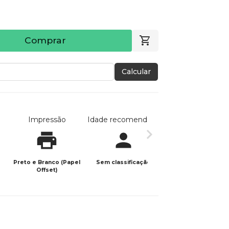
Comprar
Calcular
Impressão
Idade recomendada
Data de publicaç
Preto e Branco (Papel
Sem classificação
05/06/2026
Offset)