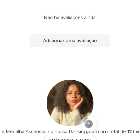
Não há avaliações ainda.
Adicionar uma avaliação
a é Medalha Ascensão no nosso Ranking, com um total de
12 li