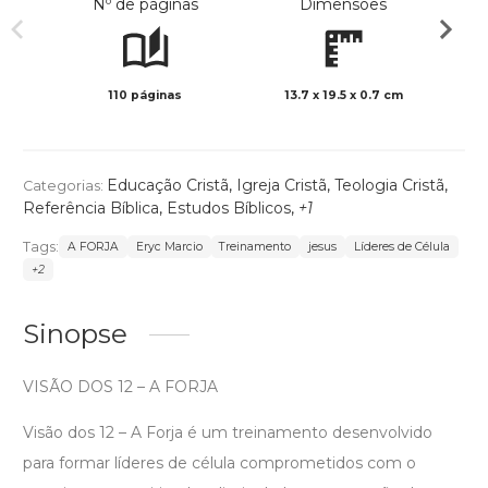
Nº de páginas
Dimensões
110 páginas
13.7 x 19.5 x 0.7 cm
Preto 
Educação Cristã
,
Igreja Cristã
,
Teologia Cristã
,
Categorias:
Referência Bíblica
,
Estudos Bíblicos
,
+1
Tags:
A FORJA
Eryc Marcio
Treinamento
jesus
Líderes de Célula
+2
Sinopse
VISÃO DOS 12 – A FORJA
Visão dos 12 – A Forja é um treinamento desenvolvido
para formar líderes de célula comprometidos com o