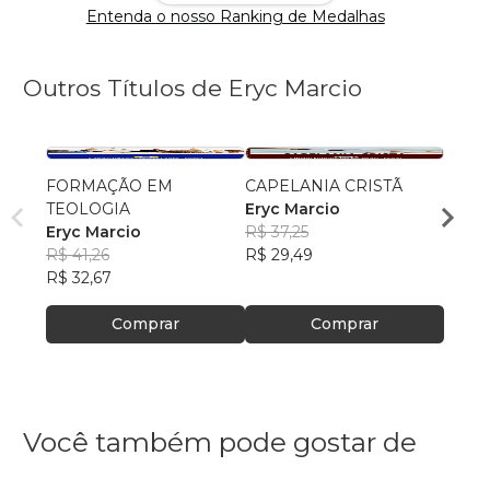
Entenda o nosso Ranking de Medalhas
Outros Títulos de Eryc Marcio
FORMAÇÃO EM
CAPELANIA CRISTÃ
Cresc
TEOLOGIA
Eryc Marcio
falta
Eryc Marcio
R$ 37,25
Eryc 
R$ 41,26
R$ 29,49
R$ 63
R$ 32,67
R$ 50
Comprar
Comprar
Você também pode gostar de