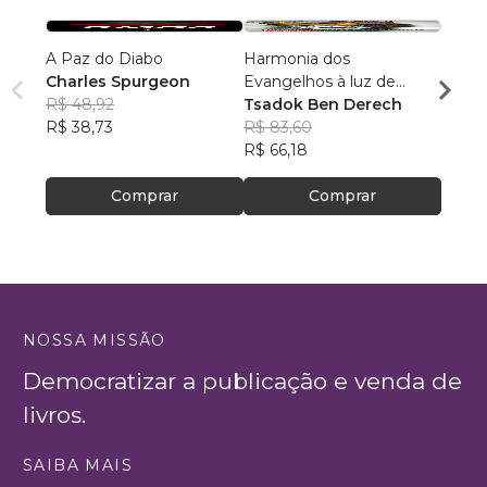
A Paz do Diabo
Harmonia dos
Ativa
Charles Spurgeon
Evangelhos à luz de
Espiri
R$ 48,92
manuscritos aramaicos e
Tsadok Ben Derech
Minis
R$ 38,73
da cultura judaica
R$ 83,60
Eben
R$ 25
R$ 66,18
R$ 20
Comprar
Comprar
NOSSA MISSÃO
Democratizar a publicação e venda de
livros.
SAIBA MAIS