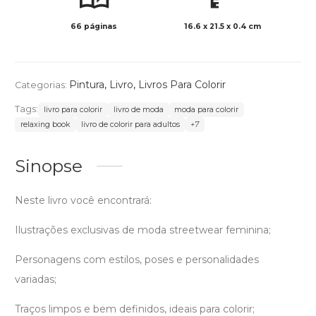
66 páginas
16.6 x 21.5 x 0.4 cm
Preto 
Pintura
,
Livro
,
Livros Para Colorir
Categorias:
Tags:
livro para colorir
livro de moda
moda para colorir
relaxing book
livro de colorir para adultos
+7
Sinopse
Neste livro você encontrará:
Ilustrações exclusivas de moda streetwear feminina;
Personagens com estilos, poses e personalidades
variadas;
Traços limpos e bem definidos, ideais para colorir;