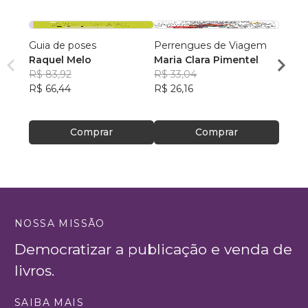
Guia de poses
Perrengues de Viagem
Desco
Raquel Melo
Maria Clara Pimentel
Pré-Hi
R$ 83,92
R$ 33,04
Felipe
R$ 66,44
R$ 26,16
R$ 63
R$ 50
Comprar
Comprar
NOSSA MISSÃO
Democratizar a publicação e venda de
livros.
SAIBA MAIS