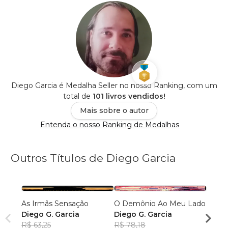
Diego Garcia é Medalha Seller no nosso Ranking, com um
total de
101 livros vendidos!
Mais sobre o autor
Entenda o nosso Ranking de Medalhas
Outros Títulos de Diego Garcia
As Irmãs Sensação
O Demônio Ao Meu Lado
O Liv
Diego G. Garcia
Diego G. Garcia
Diego
R$ 63,25
R$ 78,18
R$ 52,