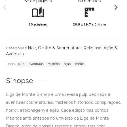
Nº de páginas
Dimensões
60 páginas
20.9 x 29.7 x 0.4 cm
Col
Noir
,
Oculto & Sobrenatural
,
Religioso
,
Ação &
Categorias:
Aventura
Tags:
pulp
aventuras
misterio
ação
crime
Sinopse
Liga de Monte Bianco é uma revista pulp dedicada a
aventuras sobrenaturais, mistérios históricos, conspirações,
horror, espionagem e ação. Cada edição traz contos
inéditos ambientados no universo da Liga de Monte
Bianco, além de dossiês secretos, entrevistas com