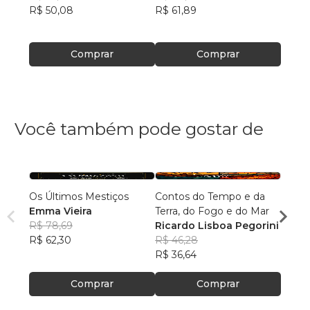
R$ 50,08
R$ 61,89
R$ 41
Comprar
Comprar
Você também pode gostar de
Os Últimos Mestiços
Contos do Tempo e da
Liga d
Emma Vieira
Terra, do Fogo e do Mar
Parqu
R$ 78,69
Ricardo Lisboa Pegorini
Rumo
Danie
R$ 62,30
R$ 46,28
R$ 16
R$ 36,64
R$ 13
Comprar
Comprar