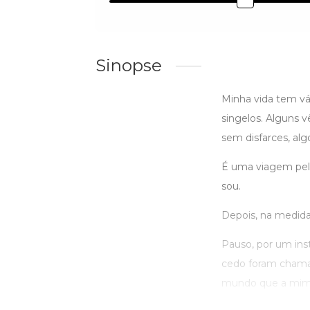
Sinopse
Minha vida tem vá
singelos. Alguns 
sem disfarces, alg
É uma viagem pelo
sou.
Depois, na medida 
Pauso, por um ins
cedo foram chamad
mundo que a mim s