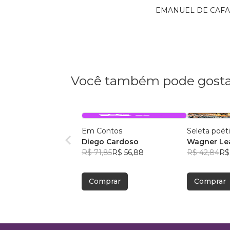
EMANUEL DE CAFARN
Você também pode gosta
Em Contos
Seleta poét
Diego Cardoso
Wagner Lea
R$ 71,85
R$ 56,88
R$ 42,84
R$
Comprar
Comprar