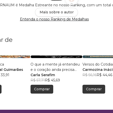
AUM é Medalha Estreante no nosso Ranking, com um total
Mais sobre o autor
Entenda o nosso Ranking de Medalhas
r de
ica
O que a mente já entendeu
Versos do Cotidi
l Guimarães
e o coração ainda precisa
Carmozina Ináci
 33,91
aceitar
Carla Serafim
Rodrigues
R$ 56,16
R$ 44,46
R$ 57,71
R$ 45,69
Comprar
Comprar