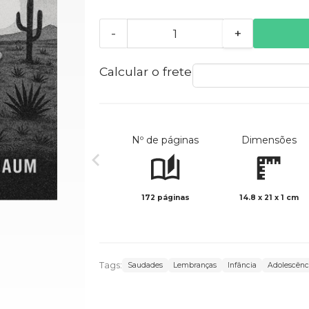
-
+
Calcular o frete
Nº de páginas
Dimensões
172 páginas
14.8 x 21 x 1 cm
Tags:
Saudades
Lembranças
Infância
Adolescênc