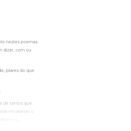
velo nestes poemas
m dizer, com ou
, pilares do que
.
a de tantos que
nada encarando o
ferença ...