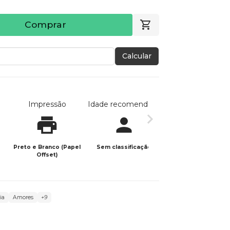
Comprar
Calcular
Impressão
Idade recomendada
Data de publicaç
Preto e Branco (Papel
Sem classificação
04/06/2026
Offset)
ia
Amores
+9