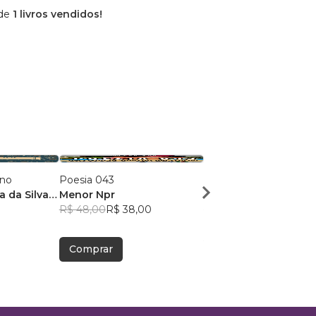
 de
1 livros vendidos!
ano
Poesia 043
Dose Poética de Mun
a da Silva
Menor Npr
Victor Sousa Silva
R$ 48,00
R$ 38,00
R$ 49,41
R$ 39,12
Comprar
Comprar