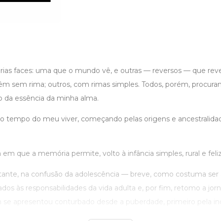
rias faces: uma que o mundo vê, e outras — reversos — que re
vêm sem rima; outros, com rimas simples. Todos, porém, procura
o da essência da minha alma.
 tempo do meu viver, começando pelas origens e ancestralidade
em que a memória permite, volto à infância simples, rural e feliz
tante, na confusão da adolescência — breve, como costuma ser 
os às responsabilidades da vida adulta e, por fim, retomo a jor
e apresentou conturbado desde a puberdade, primeiro pela indi