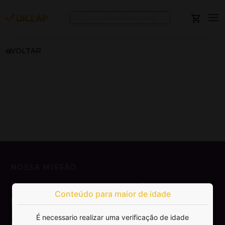
VOLTAR
NOSSA MISSÃO
Democratizar a publicação e venda de
Conteúdo para maior de idade
livros.
É necessario realizar uma verificação de idade
SAIBA MAIS