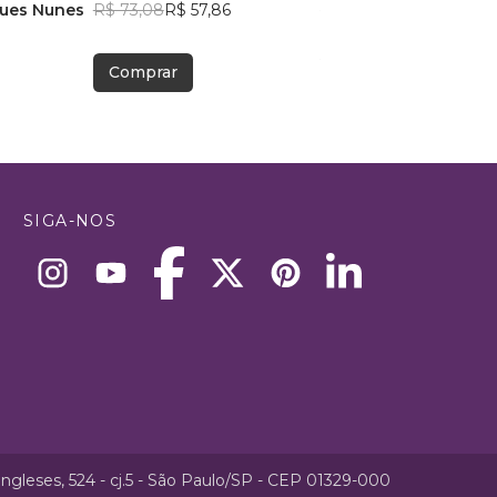
gues Nunes
R$ 73,08
R$ 57,86
R$ 63,59
R$ 50,35
Comprar
Comprar
SIGA-NOS
ngleses, 524 - cj.5 - São Paulo/SP - CEP 01329-000