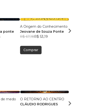
A Origem do Conhecimento
Teologia Pentecostal
za ponte
Jeovane de Souza Ponte
Jeovane de Souza Po
5
R$ 67,18
R$ 53,19
R$ 109,83
R$ 86,95
Comprar
Comprar
e de medo
O RETORNO AO CENTRO
O Testamento de Sal
CLÁUDIO RODRIGUES
Malik El Shaddai Edito