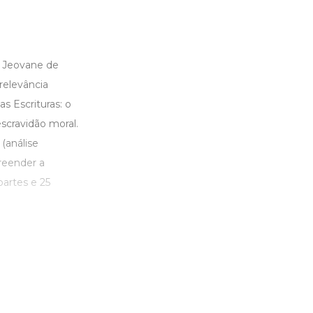
. Jeovane de
relevância
s Escrituras: o
scravidão moral.
(análise
preender a
partes e 25