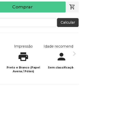
Comprar
Calcular
Impressão
Idade recomendada
Data de publicaç
Preto e Branco (Papel
Sem classificação
04/06/2026
Avena / Pólen)