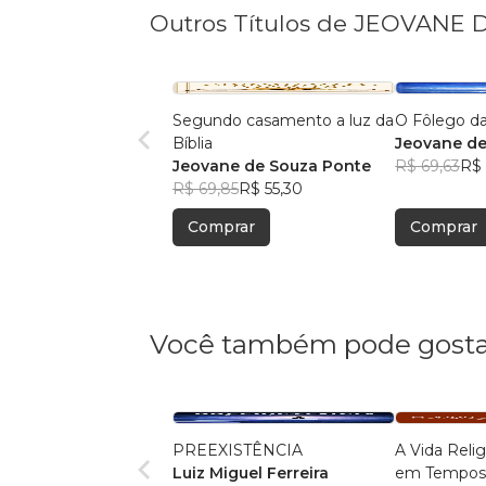
Outros Títulos de JEOVANE
Segundo casamento a luz da
O Fôlego d
Bíblia
Jeovane de
Jeovane de Souza Ponte
R$ 69,63
R$ 
R$ 69,85
R$ 55,30
Comprar
Comprar
Você também pode gosta
PREEXISTÊNCIA
A Vida Reli
Luiz Miguel Ferreira
em Tempos