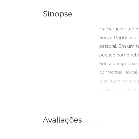
Sinopse
Hamartiologia Bíb
Souza Ponte, é um 
pastoral. Em um t
pecado como rebeli
Sob a perspectiva 
contextual, lexica
gravidade do pecad
capítulos, o livro 
Avaliações