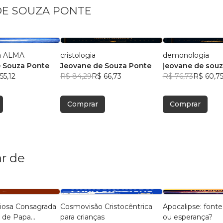
 DE SOUZA PONTE
a ALMA
cristologia
demonologia
 Souza Ponte
Jeovane de Souza Ponte
jeovane de sou
55,12
R$ 84,29
R$ 66,73
R$ 76,73
R$ 60,7
Comprar
Comprar
r de
giosa Consagrada
Cosmovisão Cristocêntrica
Apocalipse: font
 de Papa
para crianças
ou esperança?