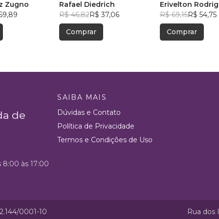
iz Zugno
Rafael Diedrich
Erivelton Rodri
59,89
R$ 46,82
R$ 37,06
R$ 69,15
R$ 54,75
Comprar
Comprar
SAIBA MAIS
Dúvidas e Contato
da de
Política de Privacidade
Termos e Condições de Uso
s 8:00 às 17:00
52.144/0001-10
Rua dos I