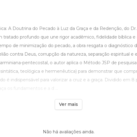
lica: A Doutrina do Pecado à Luz da Graça e da Redenção, do Dr
tratado profundo que une rigor acadêmico, fidelidade bíblica e 
empo de minimização do pecado, a obra resgata o diagnóstico da
ão contra Deus, corrupção da natureza, separação espiritual e e
arminiana-pentecostal, o autor aplica o Método JSP de pesquisa 
l, sintática, teológica e hermenêutica) para demonstrar que com
o é indispensável para valorizar a cruz e a graça. Dividido em 8 
traça os fundamentos e a d ...
Ver mais
Não há avaliações ainda.