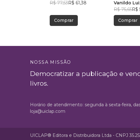
R$ 77,53
R$ 61,38
Francisco
Vanildo Lu
R$ 75,65
R$ 
Comprar
Comprar
NOSSA MISSÃO
Democratizar a publicação e ven
livros.
Horário de atendimento: segunda à sexta-feira, da
loja@uiclap.com
UICLAP® Editora e Distribuidora Ltda - CNPJ 35.2