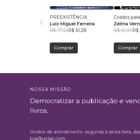
PREEXISTÊNCIA
Criados par
Luiz Miguel Ferreira
Zelma Ver
R$ 77,53
R$ 61,38
R$ 61,90
R$
Comprar
Comprar
NOSSA MISSÃO
Democratizar a publicação e ven
livros.
Horário de atendimento: segunda à sexta-feira, da
loja@uiclap.com