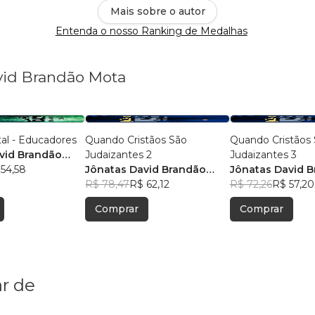
Mais sobre o autor
Entenda o nosso Ranking de Medalhas
avid Brandão Mota
al - Educadores
Quando Cristãos São
Quando Cristãos
vid Brandão
Judaizantes 2
Judaizantes 3
54,58
Jônatas David Brandão
Jônatas David 
Mota
R$ 78,47
R$ 62,12
Mota
R$ 72,26
R$ 57,20
Comprar
Comprar
r de