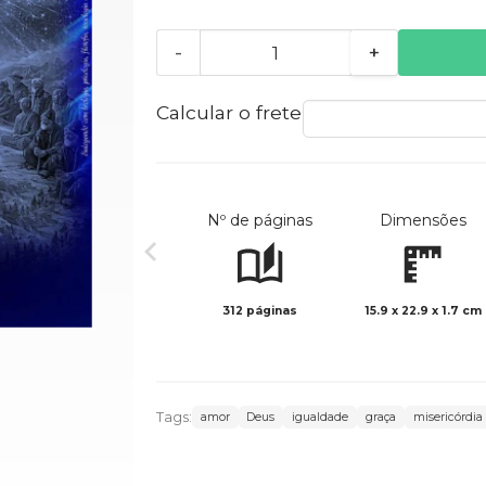
-
+
Calcular o frete
Nº de páginas
Dimensões
312 páginas
15.9 x 22.9 x 1.7 cm
Tags:
amor
Deus
igualdade
graça
misericórdia