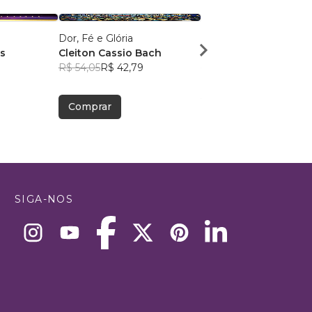
Dor, Fé e Glória
Identidade de Valor
s
Cleiton Cassio Bach
Simone Lacerda
1
R$ 54,05
R$ 42,79
R$ 81,24
R$ 64,31
Comprar
Comprar
SIGA-NOS