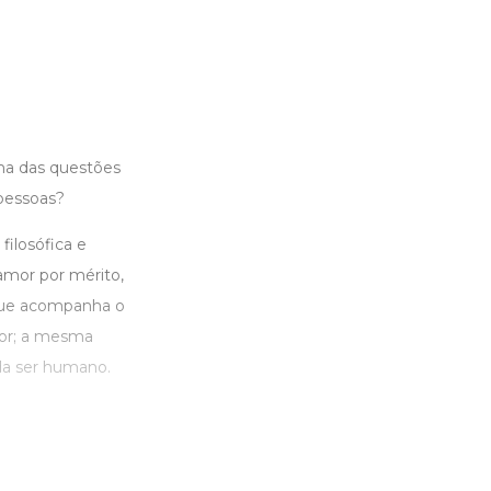
ma das questões
 pessoas?
filosófica e
amor por mérito,
 que acompanha o
dor; a mesma
da ser humano.