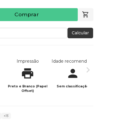
Comprar
Calcular
Impressão
Idade recomendada
Data de publicaç
Preto e Branco (Papel
Sem classificação
04/06/2026
Offset)
+15