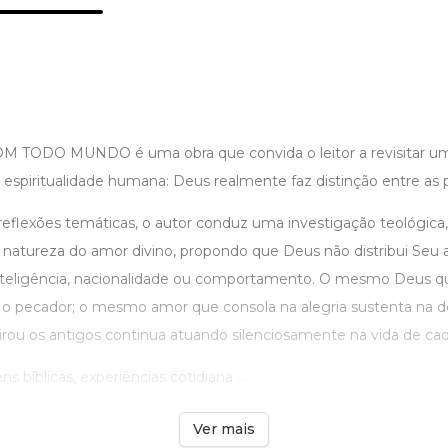
 TODO MUNDO é uma obra que convida o leitor a revisitar u
 espiritualidade humana: Deus realmente faz distinção entre as
flexões temáticas, o autor conduz uma investigação teológica, 
a natureza do amor divino, propondo que Deus não distribui Seu 
, inteligência, nacionalidade ou comportamento. O mesmo Deus
o pecador; o mesmo amor que consola na alegria sustenta na 
irou os antigos continua atuando silenciosamente na vida de ca
s bíblicas, experiências cotidiana ...
Ver mais