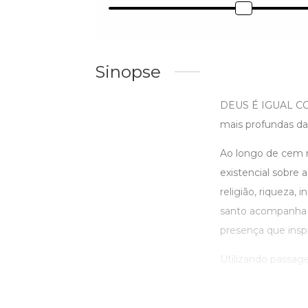
Sinopse
DEUS É IGUAL COM
mais profundas da
Ao longo de cem re
existencial sobre 
religião, riqueza
santo acompanha 
presença que insp
Utilizando passagen