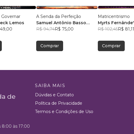
a Governar
A Senda da Perfeição
Matricentrismo
neck Lemos
Samuel Antônio Basso
Myrts Fernânde'
 49,00
Chiesa
R$ 94,74
R$ 75,00
R$ 102,45
R$ 81,1
Comprar
Comprar
SAIBA MAIS
Dúvidas e Contato
da de
Política de Privacidade
Termos e Condições de Uso
s 8:00 às 17:00