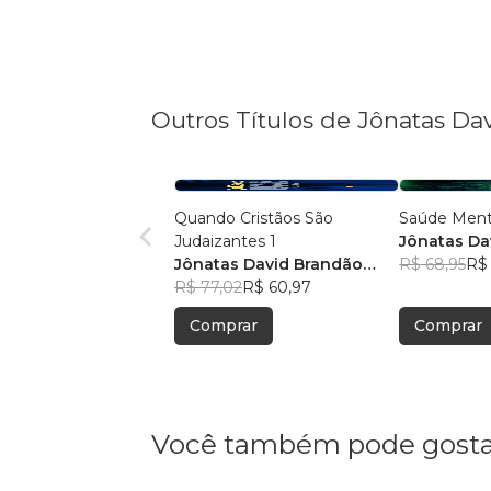
Outros Títulos de Jônatas D
Quando Cristãos São
Saúde Ment
Judaizantes 1
Jônatas Da
Jônatas David Brandão
Mota
R$ 68,95
R$ 
Mota
R$ 77,02
R$ 60,97
Comprar
Comprar
Você também pode gosta