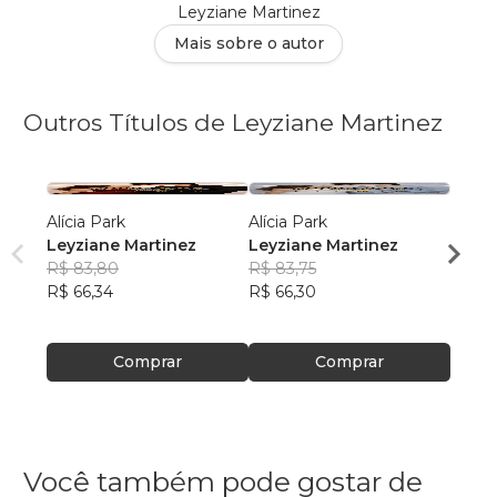
Leyziane Martinez
Mais sobre o autor
Outros Títulos de Leyziane Martinez
Alícia Park
Alícia Park
Alícia
Leyziane Martinez
Leyziane Martinez
Leyzi
R$ 83,80
R$ 83,75
R$ 92
R$ 66,34
R$ 66,30
R$ 73
Comprar
Comprar
Você também pode gostar de