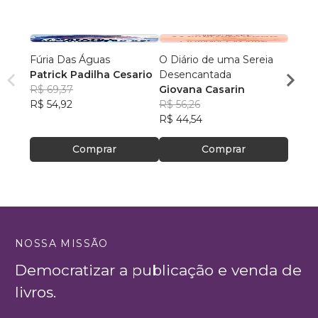
Fúria Das Águas
O Diário de uma Sereia
A Amp
Patrick Padilha Cesario
Desencantada
Rafan
R$ 69,37
Giovana Casarin
R$ 59
R$ 54,92
R$ 56,26
R$ 47
R$ 44,54
Comprar
Comprar
NOSSA MISSÃO
Democratizar a publicação e venda de
livros.