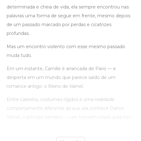
determinada e cheia de vida, ela sempre encontrou nas
palavras uma forma de seguir em frente, mesmo depois
de um passado marcado por perdas e cicatrizes
profundas.
Mas um encontro violento com esse mesmo passado
muda tudo.
Em um instante, Camille é arrancada de Paris — e
desperta em um mundo que parece saído de um
romance antigo: o Reino de Varnel.
Entre castelos, costumes rígidos e uma realidade
completamente diferente da sua, ela conhece Darion
Varnel, o príncipe herdeiro — um homem criado para hon
...