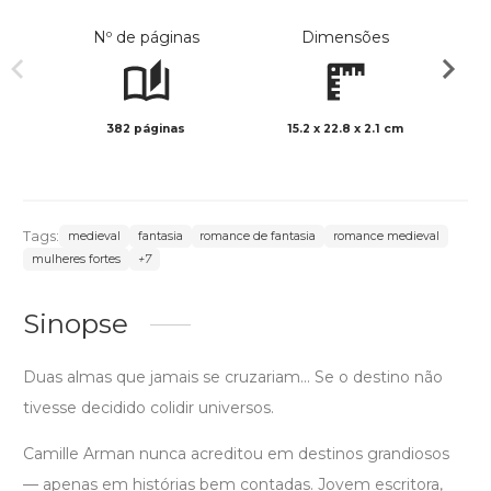
Nº de páginas
Dimensões
382 páginas
15.2 x 22.8 x 2.1 cm
Preto 
Tags:
medieval
fantasia
romance de fantasia
romance medieval
mulheres fortes
+7
Sinopse
Duas almas que jamais se cruzariam… Se o destino não
tivesse decidido colidir universos.
Camille Arman nunca acreditou em destinos grandiosos
— apenas em histórias bem contadas. Jovem escritora,