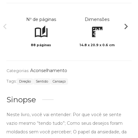
Nº de páginas
Dimensões
88 páginas
14.8 x 20.9 x 0.6 cm
Col
Aconselhamento
Categorias:
Tags:
Direção
Sentido
Cansaço
Sinopse
Neste livro, você vai entender: Por que você se sente
vazio mesmo “tendo tudo”; Como seus desejos foram
moldados sem você perceber; O papel da ansiedade, da