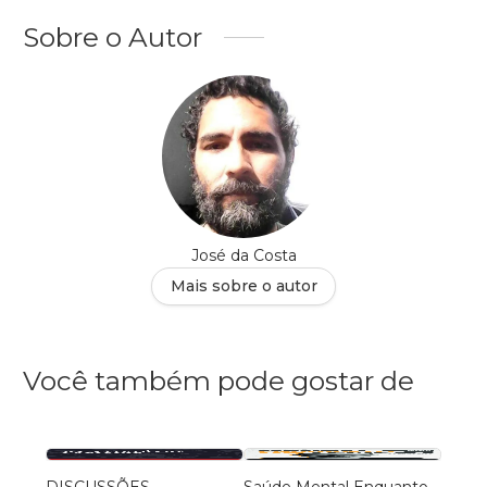
Sobre o Autor
José da Costa
Mais sobre o autor
Você também pode gostar de
DISCUSSÕES
Saúde Mental Enquanto
O Nov