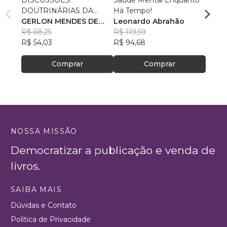
DOUTRINÁRIAS DA
Há Tempo!
Segur
ATIVIDADE POLICIAL
GERLON MENDES DE
Leonardo Abrahão
Claud
SOUZA
R$ 68,25
R$ 119,59
Alme
R$ 50
R$ 54,03
R$ 94,68
R$ 40
Comprar
Comprar
NOSSA MISSÃO
Democratizar a publicação e venda de
livros.
SAIBA MAIS
Dúvidas e Contato
Política de Privacidade