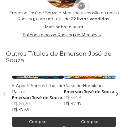
Emerson José de Souza é Medalha Ascensão no nosso
Ranking, com um total de
22 livros vendidos!
Mais sobre o autor
Entenda o nosso Ranking de Medalhas
Outros Títulos de Emerson José de
Souza
E Agora? Somos Filhos de
Curso de Homilética
A Era
Pastor
Emerson José de Souza
Emers
Emerson José de Souza
R$ 54,28
R$ 61
R$ 60,20
R$ 42,97
R$ 48
R$ 47,66
Comprar
Comprar