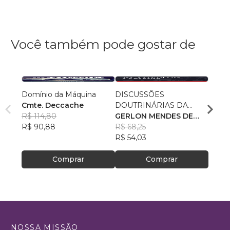
Você também pode gostar de
Domínio da Máquina
DISCUSSÕES
Siste
Cmte. Deccache
DOUTRINÁRIAS DA
Abast
R$ 114,80
ATIVIDADE POLICIAL
GERLON MENDES DE
Trata
Fábio
R$ 90,88
SOUZA
R$ 68,25
Técni
Silva
R$ 95
R$ 54,03
R$ 75
Comprar
Comprar
NOSSA MISSÃO