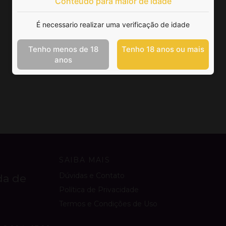
Conteúdo para maior de idade
É necessario realizar uma verificação de idade
Tenho menos de 18
Tenho 18 anos ou mais
anos
SAIBA MAIS
Dúvidas e Contato
da de
Política de Privacidade
Termos e Condições de Uso