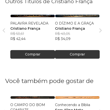
Outros Títulos de Cristiano França
PALAVRA REVELADA
O DÍZIMO E A GRAÇA
Cristiano França
Cristiano França
R$ 53,61
R$ 43,05
R$ 42,44
R$ 34,09
Comprar
Comprar
Você também pode gostar de
O CAMPO DO BOM
Conhecendo a Bíblia
Dízim