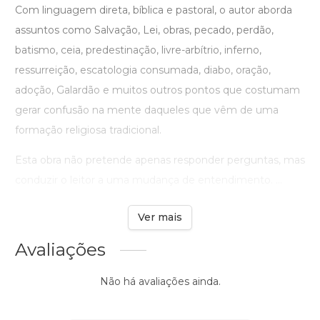
Com linguagem direta, bíblica e pastoral, o autor aborda
assuntos como Salvação, Lei, obras, pecado, perdão,
batismo, ceia, predestinação, livre-arbítrio, inferno,
ressurreição, escatologia consumada, diabo, oração,
adoção, Galardão e muitos outros pontos que costumam
gerar confusão na mente daqueles que vêm de uma
formação religiosa tradicional.
Esta obra não pretende apenas responder perguntas, mas
conduzir o leitor a uma mudança de entendimento. ...
Ver mais
Avaliações
Não há avaliações ainda.