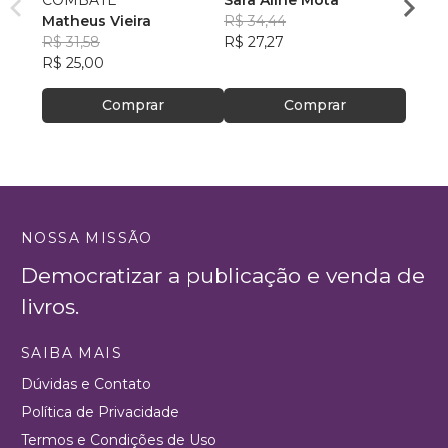
COMBATE
Sara Aline Mota
Libera
Matheus Vieira
R$ 34,44
Pr Wi
R$ 31,58
R$ 27,27
R$ 41
R$ 25,00
R$ 32
Comprar
Comprar
NOSSA MISSÃO
Democratizar a publicação e venda de
livros.
SAIBA MAIS
Dúvidas e Contato
Política de Privacidade
Termos e Condições de Uso