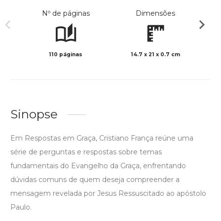
Nº de páginas
Dimensões
110 páginas
14.7 x 21 x 0.7 cm
Preto 
Sinopse
Em Respostas em Graça, Cristiano França reúne uma
série de perguntas e respostas sobre temas
fundamentais do Evangelho da Graça, enfrentando
dúvidas comuns de quem deseja compreender a
mensagem revelada por Jesus Ressuscitado ao apóstolo
Paulo.