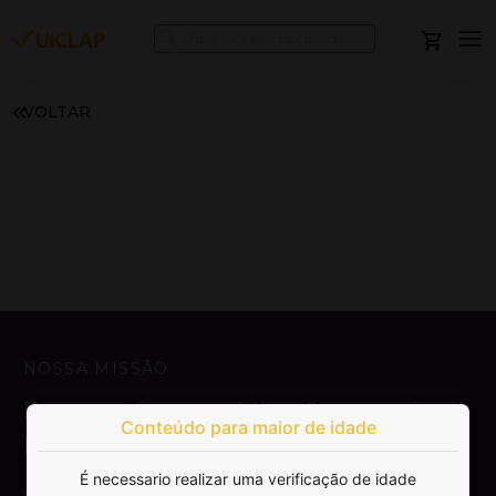
VOLTAR
NOSSA MISSÃO
Democratizar a publicação e venda de
Conteúdo para maior de idade
livros.
É necessario realizar uma verificação de idade
SAIBA MAIS