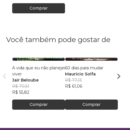
Comprar
Você também pode gostar de
A vida que eu não planejei
60 dias para mudar
A Vid
viver
Maurício Solfa
Edso
Jair Beloube
R$ 77,13
R$ 46
R$ 70,51
R$ 61,06
R$ 36
R$ 55,82
Comprar
Comprar