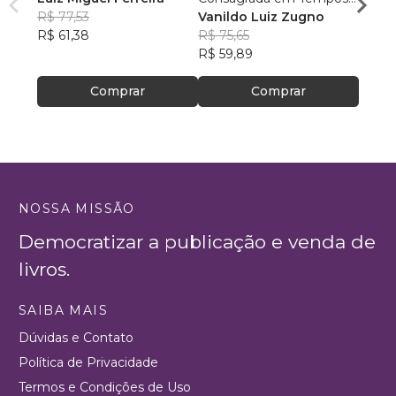
R$ 77,53
de Papa Francisco
Vanildo Luiz Zugno
crianç
Rafae
R$ 61,38
R$ 75,65
R$ 46
R$ 59,89
R$ 37
Comprar
Comprar
NOSSA MISSÃO
Democratizar a publicação e venda de
livros.
SAIBA MAIS
Dúvidas e Contato
Política de Privacidade
Termos e Condições de Uso