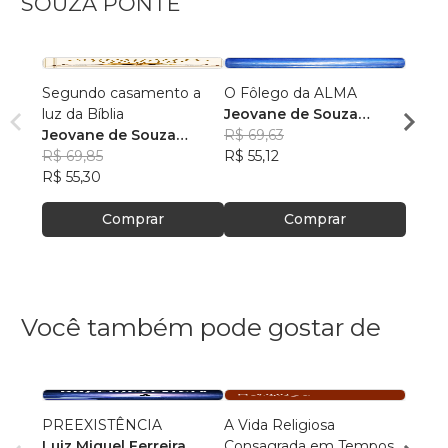
SOUZA PONTE
Segundo casamento a
O Fôlego da ALMA
cristo
luz da Bíblia
Jeovane de Souza
Jeova
Jeovane de Souza
Ponte
R$ 69,63
Pont
R$ 84
Ponte
R$ 69,85
R$ 55,12
R$ 66
R$ 55,30
Comprar
Comprar
Você também pode gostar de
PREEXISTÊNCIA
A Vida Religiosa
Cosm
Luiz Miguel Ferreira
Consagrada em Tempos
Cristo