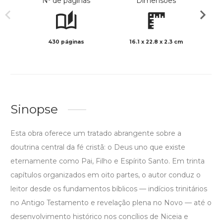
Nº de páginas
Dimensões
430 páginas
16.1 x 22.8 x 2.3 cm
Preto 
Sinopse
Esta obra oferece um tratado abrangente sobre a
doutrina central da fé cristã: o Deus uno que existe
eternamente como Pai, Filho e Espírito Santo. Em trinta
capítulos organizados em oito partes, o autor conduz o
leitor desde os fundamentos bíblicos — indícios trinitários
no Antigo Testamento e revelação plena no Novo — até o
desenvolvimento histórico nos concílios de Niceia e