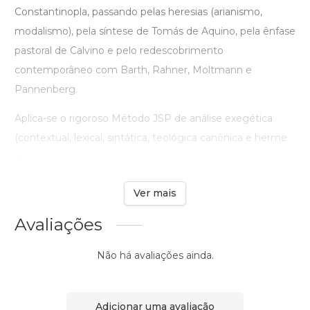
Constantinopla, passando pelas heresias (arianismo,
modalismo), pela síntese de Tomás de Aquino, pela ênfase
pastoral de Calvino e pelo redescobrimento
contemporâneo com Barth, Rahner, Moltmann e
Pannenberg.
Aplica-se o rigoroso Método JSP de análise exegética
(contextual, lexical, sintática, teológica canônica e herme
...
Ver mais
Avaliações
Não há avaliações ainda.
Adicionar uma avaliação