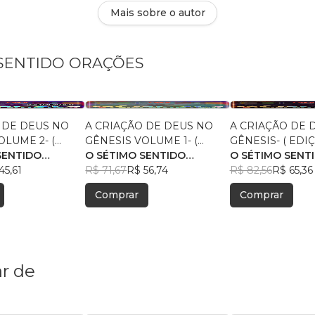
Mais sobre o autor
O SENTIDO ORAÇÕES
 DE DEUS NO
A CRIAÇÃO DE DEUS NO
A CRIAÇÃO DE 
OLUME 2- (
GÊNESIS VOLUME 1- (
GÊNESIS- ( EDI
MPLES PRETO E
SENTIDO
EDIÇÃO PRETO E BRANCO
O SÉTIMO SENTIDO
COMPLETA PRE
O SÉTIMO SENT
0 DESENHOS )-
45,61
+ CURIOSIDADES- 30
ORAÇÕES
R$ 71,67
R$ 56,74
BRANCO COM 6
ORAÇÕES
R$ 82,56
R$ 65,36
COLORIR
DESENHOS )
DESENHOS +
Comprar
Comprar
CURIOSIDADES 
PAGINAS DE ATI
r de