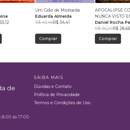
Um Grão de Mostarda
APOCALIPSE C
mine
Eduarda Almeida
NUNCA VISTO 
53,12
R$ 43,46
R$ 34,41
CRONOLOGIA
Daniel Rocha Pe
R$ 36,20
R$ 28,6
Comprar
Comprar
SAIBA MAIS
Dúvidas e Contato
da de
Política de Privacidade
Termos e Condições de Uso
s 8:00 às 17:00