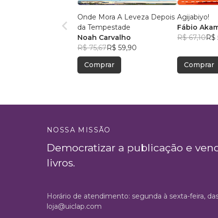
Onde Mora A Leveza Depois
Agijabiyo!
da Tempestade
Fábio Aka
Noah Carvalho
R$ 67,10
R$ 
R$ 75,67
R$ 59,90
Comprar
Comprar
NOSSA MISSÃO
Democratizar a publicação e ven
livros.
Horário de atendimento: segunda à sexta-feira, da
loja@uiclap.com