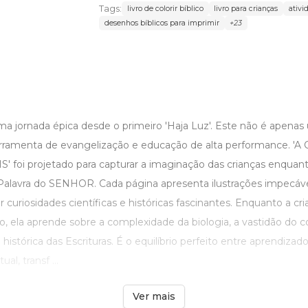
Tags:
livro de colorir bíblico
livro para crianças
ativi
desenhos bíblicos para imprimir
+23
a jornada épica desde o primeiro 'Haja Luz'. Este não é apenas u
ramenta de evangelização e educação de alta performance. '
foi projetado para capturar a imaginação das crianças enqua
Palavra do SENHOR. Cada página apresenta ilustrações impecáve
uriosidades científicas e históricas fascinantes. Enquanto a cri
ão, ela aprende sobre a complexidade da biologia, a vastidão do 
histórica das Escrituras. É o equilíbrio perfeito entre aprendizad
al, transf ...
Ver mais