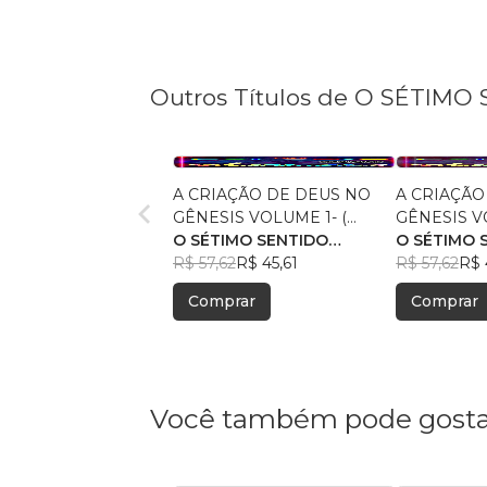
Outros Títulos de O SÉTIM
A CRIAÇÃO DE DEUS NO
A CRIAÇÃO
GÊNESIS VOLUME 1- (
GÊNESIS V
EDIÇÃO SIMPLES PRETO E
O SÉTIMO SENTIDO
EDIÇÃO SI
O SÉTIMO 
BRANCO- 30 DESENHOS ):
ORAÇÕES
R$ 57,62
R$ 45,61
BRANCO- 3
ORAÇÕES
R$ 57,62
R$ 
LIVRO DE COLORIR
LIVRO DE 
Comprar
Comprar
BÍBLICO
BÍBLICO
Você também pode gosta