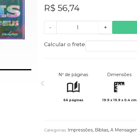
R$ 56,74
-
+
Calcular o frete
Nº de páginas
Dimensões
66 páginas
19.9 x 19.9 x 0.4 cm
Impressões
,
Bíblias
,
A Mensage
Categorias: