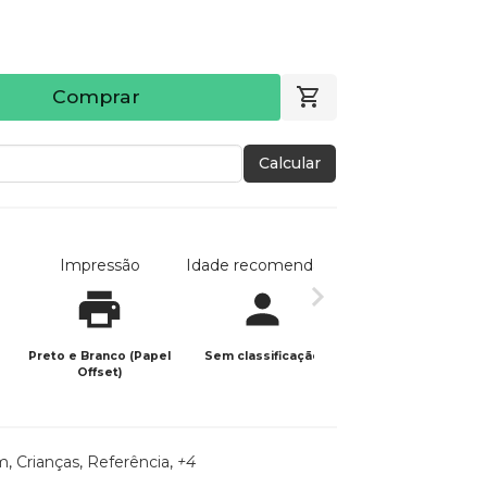
Comprar
Calcular
Impressão
Idade recomendada
Data de publicaç
Preto e Branco (Papel
Sem classificação
04/06/2026
Offset)
m
,
Crianças
,
Referência
,
+4