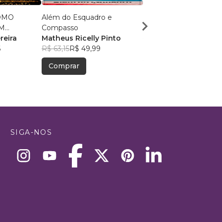
OMO
Além do Esquadro e
O Portal da Mente
EM
Compasso
O Portal da Mente
reira
Matheus Ricelly Pinto
R$ 176,06
R$ 139,39
6
R$ 63,15
R$ 49,99
Comprar
Comprar
SIGA-NOS