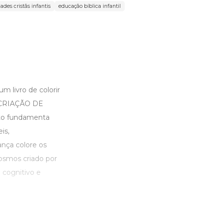
dades cristãs infantis
educação bíblica infantil
m livro de colorir
A CRIAÇÃO DE
nto fundamenta
is,
ança colore os
cosmos criado por
o cognitivo e