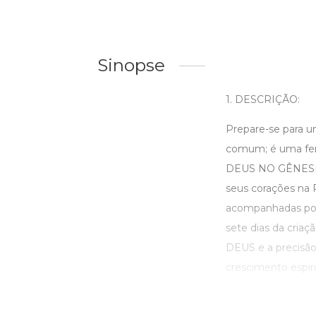
Sinopse
1. DESCRIÇÃO:
Prepare-se para um
comum; é uma fer
DEUS NO GÊNESIS' 
seus corações na 
acompanhadas por c
sete dias da criaç
DEUS e a precisão 
crescimento espiritu