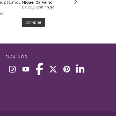
gos: Rumo
Miguel Carvalho
Mágicos
o
R$ 63,08
R$ 49,94
Guilherme Ambrosim
55
R$ 40,98
R$ 32,45
Comprar
Comprar
SIGA-NOS