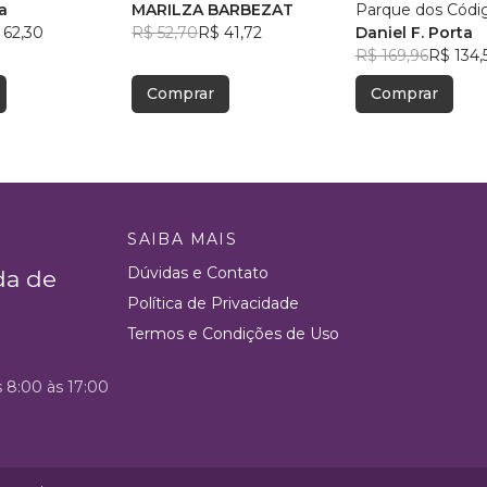
a
MARILZA BARBEZAT
Parque dos Códi
 62,30
R$ 52,70
R$ 41,72
ao Desconhecid
Daniel F. Porta
R$ 169,96
R$ 134,
Comprar
Comprar
SAIBA MAIS
Dúvidas e Contato
da de
Política de Privacidade
Termos e Condições de Uso
s 8:00 às 17:00