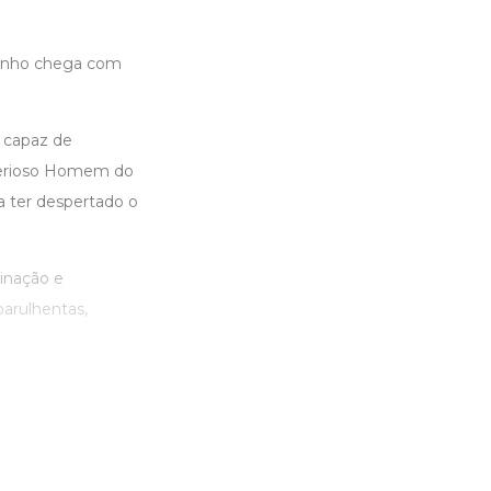
ulinho chega com
 capaz de
sterioso Homem do
a ter despertado o
ginação e
arulhentas,