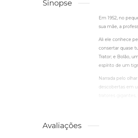
Sinopse
Em 1952, no pequen
sua mãe, a profess
Ali ele conhece p
consertar quase t
Trator; e Bolão, 
espírito de um tigr
Narrada pelo olhar
descobertas em um
tratores gigantes, 
Avaliações