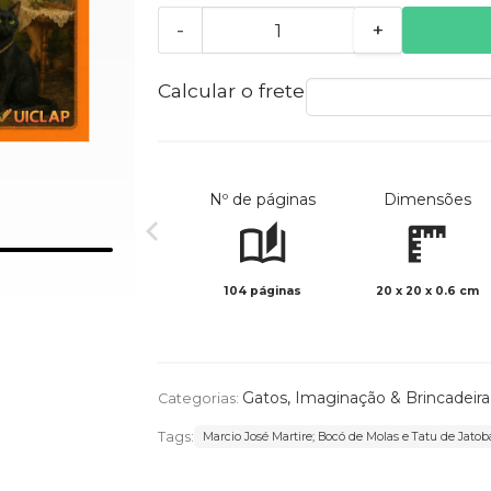
-
+
Calcular o frete
Nº de páginas
Dimensões
104 páginas
20 x 20 x 0.6 cm
Gatos
,
Imaginação & Brincadeira
Categorias:
Tags:
Marcio José Martire; Bocó de Molas e Tatu de Jatob