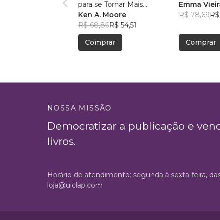
para se Tornar Mais
Emma Vieir
Interessante!
Ken A. Moore
R$ 78,69
R$
R$ 68,86
R$ 54,51
Comprar
Comprar
NOSSA MISSÃO
Democratizar a publicação e ven
livros.
Horário de atendimento: segunda à sexta-feira, da
loja@uiclap.com