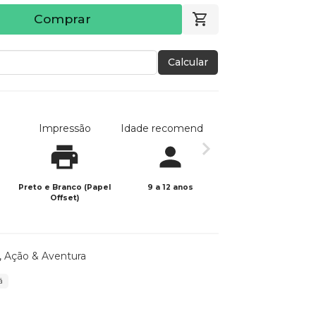
Comprar
Calcular
Impressão
Idade recomendada
Data de publicaç
Preto e Branco (Papel
9 a 12 anos
03/06/2026
Offset)
,
Ação & Aventura
á