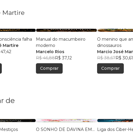
 Martire
nsciência falha
Manual do macumbeiro
O menino que a
é Martire
moderno
dinossauros
 47,42
Marcelo Rios
Marcio José Mar
R$ 46,88
R$ 37,12
R$ 38,67
R$ 30,61
Comprar
Comprar
r de
Mestiços
O SONHO DE DAVINA EM...
Liga dos Ciber-He