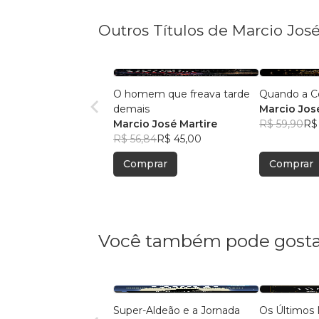
Outros Títulos de Marcio José
O homem que freava tarde
Quando a Co
demais
Marcio Jos
Marcio José Martire
R$ 59,90
R$
R$ 56,84
R$ 45,00
Comprar
Comprar
Você também pode gosta
Super-Aldeão e a Jornada
Os Últimos 