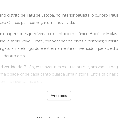
o distrito de Tatu de Jatobá, no interior paulista, o curioso Pa
ora Clarice, para começar uma nova vida.
ersonagens inesquecíveis: o excêntrico mecânico Bocó de Molas,
udo; o sábio Vovô Girote, conhecedor de ervas e histórias; o mi
um gato amarelo, gordo e extremamente convencido, que acredit
e dentro de si.
 divertido de Bolão, esta aventura mistura humor, amizade, ima
a cidade onde cada canto guarda uma história. Entre oficinas b
lendas inventadas e c ...
Ver mais