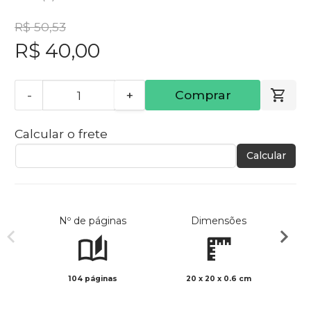
R$ 50,53
R$ 40,00
-
+
Comprar
Calcular o frete
Calcular
Nº de páginas
Dimensões
104 páginas
20 x 20 x 0.6 cm
Preto 