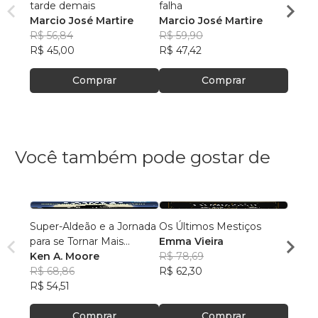
tarde demais
falha
mode
Marcio José Martire
Marcio José Martire
Marce
R$ 56,84
R$ 59,90
R$ 46
R$ 45,00
R$ 47,42
R$ 37
Comprar
Comprar
Você também pode gostar de
Super-Aldeão e a Jornada
Os Últimos Mestiços
O SO
para se Tornar Mais
Emma Vieira
EM...
Interessante!
Ken A. Moore
R$ 78,69
R$ 68,86
R$ 62,30
R$ 52
R$ 54,51
R$ 41
Comprar
Comprar