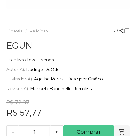
Filosofia
Religioso
EGUN
Este livro teve 1 venda
Autor(a):
Rodrigo DeOdé
Ilustrador(a):
Ágatha Perez - Designer Gráfico
Revisor(a):
Manuela Bandinelli - Jornalista
R$ 72,97
R$ 57,77
-
+
Comprar