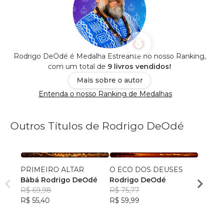
Rodrigo DeOdé é Medalha Estreante no nosso Ranking,
com um total de
9 livros vendidos!
Mais sobre o autor
Entenda o nosso Ranking de Medalhas
Outros Títulos de Rodrigo DeOdé
PRIMEIRO ALTAR
O ECO DOS DEUSES
UBUN
Bàbá Rodrigo DeOdé
Rodrigo DeOdé
Porq
R$ 69,98
R$ 75,77
Bàbá
R$ 55,40
R$ 59,99
R$ 73
R$ 58