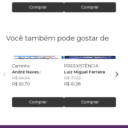
Comprar
Comprar
Você também pode gostar de
Caminho
PREEXISTÊNCIA
A Vid
André Naves.:
Luiz Miguel Ferreira
Edso
R$ 64,04
R$ 77,53
R$ 46
R$ 50,70
R$ 61,38
R$ 36
Comprar
Comprar