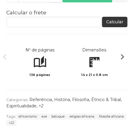
Calcular o frete
Calcular
Nº de páginas
Dimensões
136 páginas
14 x 21 x 0.8 cm
Preto 
Referência
,
História
,
Filosofia
,
Étnico & Tribal
,
Categorias:
Espiritualidade
,
+2
Tags:
africanismo
axe
batuque
religiao africana
filosofia africana
+22