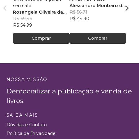
seu café
Alessandro Monteiro de
Rosan
Rosangela Oliveira da
Menezes
R$ 56,71
Feito
R$ 43
Silva
R$ 69,46
R$ 44,90
R$ 34
R$ 54,99
Comprar
Comprar
NOSSA MISSÃO
Democratizar a publicação e venda de
livros.
SAIBA MAIS
Dúvidas e Contato
Política de Privacidade