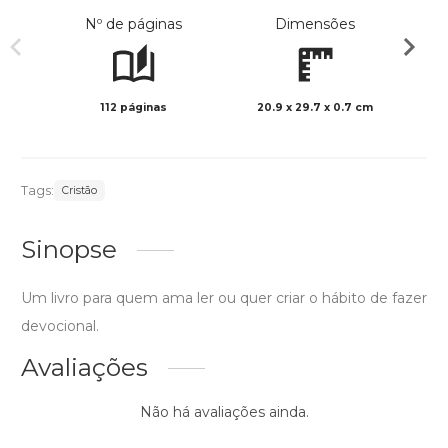
Nº de páginas
Dimensões
112 páginas
20.9 x 29.7 x 0.7 cm
Preto 
Tags:
Cristão
Sinopse
Um livro para quem ama ler ou quer criar o hábito de fazer
devocional.
Avaliações
Não há avaliações ainda.