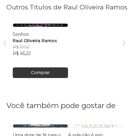
Outros Títulos de Raul Oliveira Ramos
Sonhos
Raul Oliveira Ramos
R$ 57,12
R$ 45,22
Comprar
Você também pode gostar de
Uma dose de fé para o
A vida não é isso
118 A