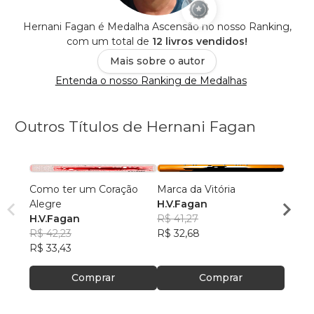
Hernani Fagan é Medalha Ascensão no nosso Ranking,
com um total de
12 livros vendidos!
Mais sobre o autor
Entenda o nosso Ranking de Medalhas
Outros Títulos de Hernani Fagan
Como ter um Coração
Marca da Vitória
jESU
Alegre
H.V.Fagan
POD
H.V.Fagan
R$ 41,27
H.V.F
R$ 42,23
R$ 32,68
R$ 41
R$ 33,43
R$ 32
Comprar
Comprar