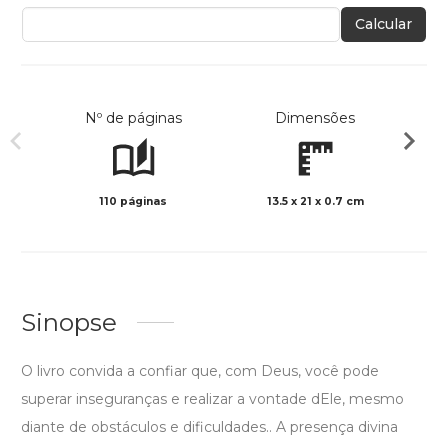
Calcular
Nº de páginas
Dimensões
110 páginas
13.5 x 21 x 0.7 cm
Preto 
Sinopse
O livro convida a confiar que, com Deus, você pode
superar inseguranças e realizar a vontade dEle, mesmo
diante de obstáculos e dificuldades.. A presença divina