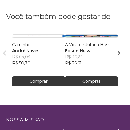
Você também pode gostar de
Caminho
A Vida de Juliana Huss
MILA
André Naves.:
Edson Huss
DOR
R$ 64,04
R$ 46,24
NADM
R$ 50,70
R$ 36,61
R$ 50
R$ 39
Comprar
Comprar
NOSSA MISSÃO