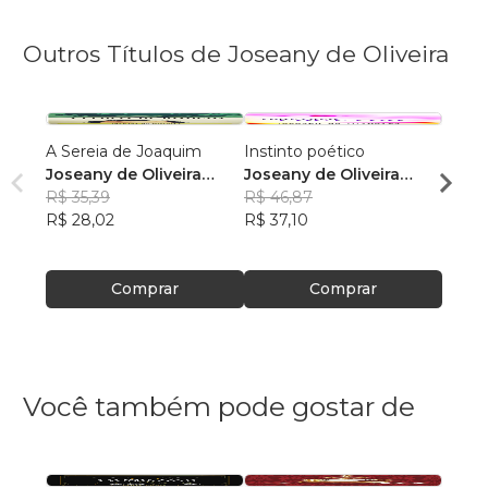
Outros Títulos de Joseany de Oliveira
A Sereia de Joaquim
Instinto poético
Vindo
Joseany de Oliveira
Joseany de Oliveira
Josea
Ferreira
R$ 35,39
Ferreira
R$ 46,87
Ferre
R$ 51,
R$ 28,02
R$ 37,10
R$ 40
Comprar
Comprar
Você também pode gostar de