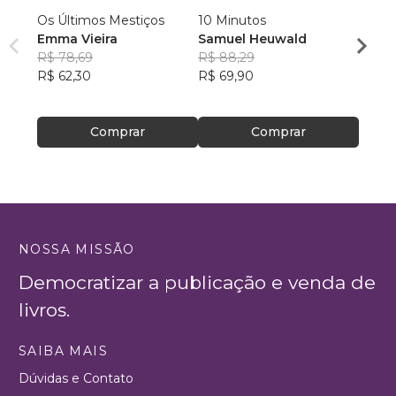
Os Últimos Mestiços
10 Minutos
Contos do T
Emma Vieira
Samuel Heuwald
R$ 78,69
R$ 88,29
Ricar
R$ 62,30
R$ 69,90
R$ 46
R$ 36
Comprar
Comprar
NOSSA MISSÃO
Democratizar a publicação e venda de
livros.
SAIBA MAIS
Dúvidas e Contato