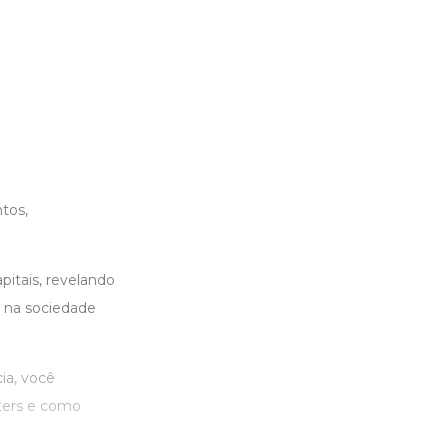
tos,
itais, revelando
s na sociedade
a, você
ters e como