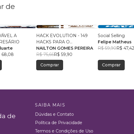
r de
ÁVEL A
HACK EVOLUTION - 149
Social Selling
RESÁRIO
HACKS PARA O
Felipe Matheus
duarte
EMPREENDEDOR -
NAILTON GOMES PEREIRA
R$ 59,90
R$ 47,4
 68,08
VOLUME 03
R$ 75,66
R$ 59,90
Comprar
Comprar
SAIBA MAIS
Dúvidas e Contato
da de
Política de Privacidade
Termos e Condições de Uso