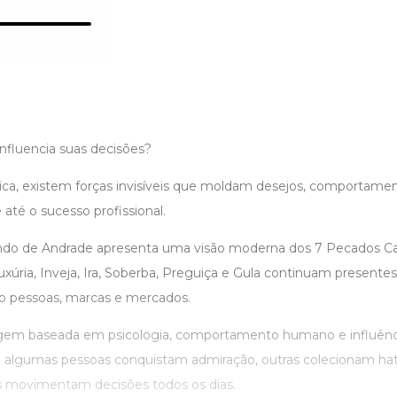
nfluencia suas decisões?
ica, existem forças invisíveis que moldam desejos, comportamen
até o sucesso profissional.
ando de Andrade apresenta uma visão moderna dos 7 Pecados Cap
xúria, Inveja, Ira, Soberba, Preguiça e Gula continuam presente
ndo pessoas, marcas e mercados.
m baseada em psicologia, comportamento humano e influênci
e algumas pessoas conquistam admiração, outras colecionam ha
s movimentam decisões todos os dias.