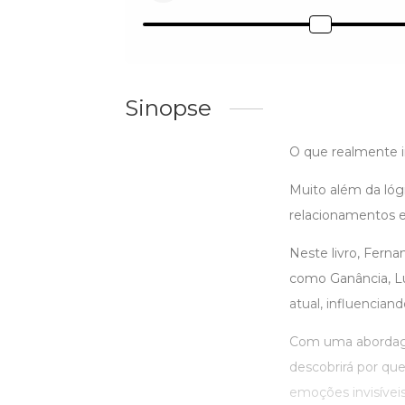
Sinopse
O que realmente i
Muito além da lóg
relacionamentos e 
Neste livro, Fern
como Ganância, Lu
atual, influencia
Com uma abordage
descobrirá por qu
emoções invisívei