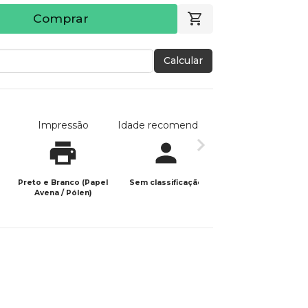
Comprar
Calcular
Impressão
Idade recomendada
Data de publicaç
Preto e Branco (Papel
Sem classificação
03/06/2026
Avena / Pólen)