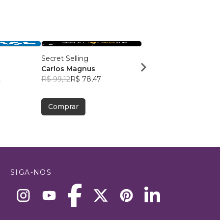
Secret Selling
Vendedor
Carlos Magnus
Suzana Valério
2
R$ 99,12
R$ 78,47
R$ 50,02
R$ 39,60
Comprar
Comprar
SIGA-NOS