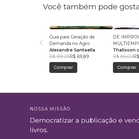
Você também pode gosta
Guia para Geração de
DE IMPROV
Demanda no Agro
MULTIEMP
Alexandre Santaella
Thalisson 
R$ 88,28
R$ 69,89
R$ 86,00
R$
Comprar
Comprar
NOSSA MISSÃO
Democratizar a publicação e ven
livros.