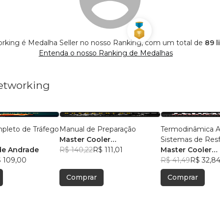
rking é Medalha Seller no nosso Ranking, com um total de
89 l
Entenda o nosso Ranking de Medalhas
Networking
pleto de Tráfego
Manual de Preparação
Termodinâmica A
Master Cooler
Sistemas de Res
de Andrade
Performance
R$ 140,22
R$ 111,01
Automotivo
Master Cooler
 109,00
Performance
R$ 41,49
R$ 32,8
Comprar
Comprar