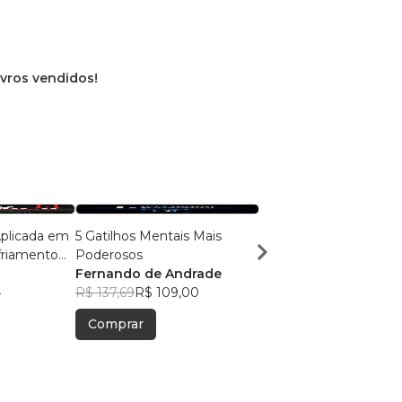
ivros vendidos!
plicada em
5 Gatilhos Mentais Mais
TÉCNICA DOMINÂNC
friamento
Poderosos
DIGITAL
Fernando de Andrade
Fernando Andrade
4
R$ 137,69
R$ 109,00
R$ 137,68
R$ 109,00
Comprar
Comprar