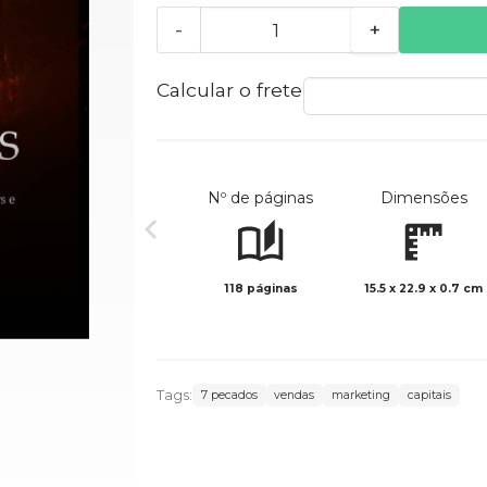
-
+
Calcular o frete
Nº de páginas
Dimensões
118 páginas
15.5 x 22.9 x 0.7 cm
Tags:
7 pecados
vendas
marketing
capitais