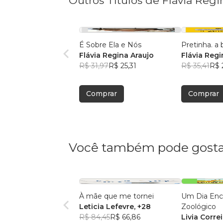
Outros Títulos de Flávia Regi
É Sobre Ela e Nós
Pretinha. a
Flávia Regina Araujo
Flávia Regi
R$ 31,97
R$ 25,31
R$ 35,41
R$ 
Comprar
Comprar
Você também pode gosta
À mãe que me tornei
Um Dia Enc
Leticia Lefevre
, +28
Zoológico
R$ 84,45
R$ 66,86
Livia Corre