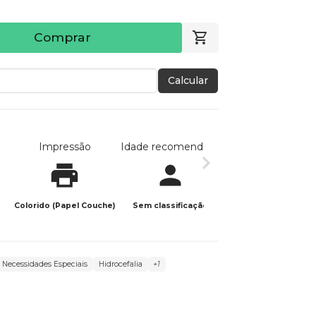
Comprar
Calcular
Impressão
Idade recomendada
Data de publicaç
Colorido (Papel Couche)
Sem classificação
21/04/2022
Necessidades Especiais
Hidrocefalia
+1