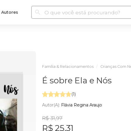
Autores
Família & Relacionamentos
Crianças Com N
É sobre Ela e Nós
(1)
Autor(a):
Flávia Regina Araujo
R$ 31,97
R$ 25,31