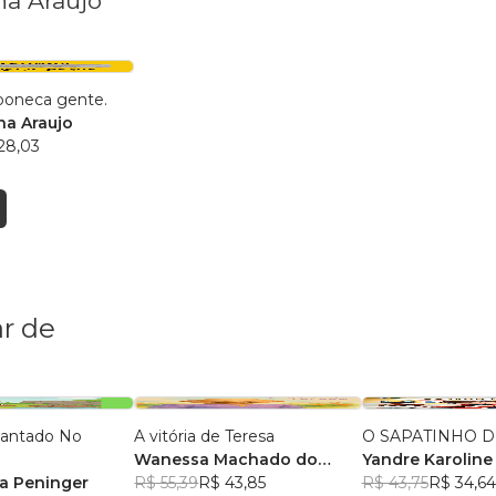
na Araujo
 boneca gente.
na Araujo
28,03
r de
antado No
A vitória de Teresa
O SAPATINHO D
Wanessa Machado do
Yandre Karoline
ia Peninger
Amaral
R$ 55,39
R$ 43,85
Mourão
R$ 43,75
R$ 34,64