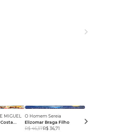
E MIGUEL
O Homem Sereia
O Meni
 Costa
Elizomar Braga Filho
Sabrina dos Santos P
R$ 46,37
R$ 36,71
R$ 88,30
R$ 69,90