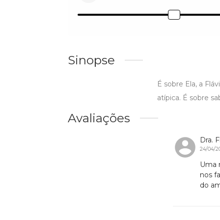
Sinopse
É sobre Ela, a Fláv
atípica. É sobre sa
Avaliações
Dra. 
24/04/2
Uma m
nos f
do am