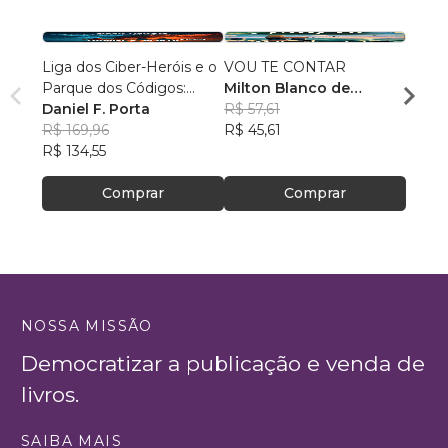
Liga dos Ciber-Heróis e o
VOU TE CONTAR
MEU 
Parque dos Códigos:
Milton Blanco de
CONT
Rumo ao Desconhecido
Daniel F. Porta
Abrunhosa Trindade
R$ 57,61
Vande
R$ 169,96
Filho
R$ 45,61
R$ 65
R$ 134,55
R$ 51
Comprar
Comprar
NOSSA MISSÃO
Democratizar a publicação e venda de
livros.
SAIBA MAIS