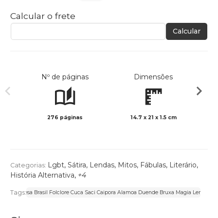
Calcular o frete
Calcular
Nº de páginas
Dimensões
276 páginas
14.7 x 21 x 1.5 cm
Preto 
Lgbt
,
Sátira
,
Lendas, Mitos, Fábulas
,
Literário
,
Categorias:
História Alternativa
,
+4
Tags:
cipe Princesa Brasil Folclore Cuca Saci Caipora Alamoa Duende Bruxa Magia Lenda Map