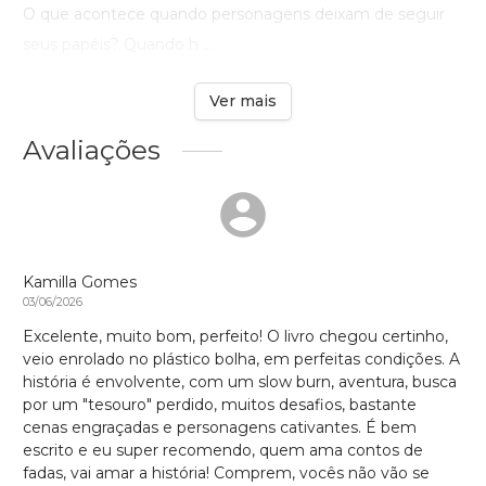
O que acontece quando personagens deixam de seguir
seus papéis? Quando h ...
Ver mais
Avaliações
Kamilla Gomes
03/06/2026
Excelente, muito bom, perfeito! O livro chegou certinho,
veio enrolado no plástico bolha, em perfeitas condições. A
história é envolvente, com um slow burn, aventura, busca
por um "tesouro" perdido, muitos desafios, bastante
cenas engraçadas e personagens cativantes. É bem
escrito e eu super recomendo, quem ama contos de
fadas, vai amar a história! Comprem, vocês não vão se