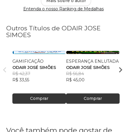
Mais sobre o autor
Entenda o nosso Ranking de Medalhas
Outros Títulos de ODAIR JOSE
SIMOES
GAMIFICAÇÃO
ESPERANÇA ENLUTADA
O JA
ODAIR JOSÉ SIMÕES
ODAIR JOSÉ SIMÕES
PRO
R$ 42,37
R$ 56,84
ODAI
R$ 33,55
R$ 45,00
R$ 88
R$ 69
Comprar
Comprar
Você também pode gostar de