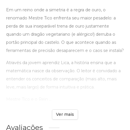
Em um reino onde a simetria é a regra de ouro, o
renomado Mestre Tico enfrenta seu maior pesadelo: a
perda de sua inseparável trena de ouro justamente
quando um dragão vegetariano (e alérgico!) derruba o
portão principal do castelo. O que acontece quando as
ferramentas de precisão desaparecem e o caos se instala?
Através da jovem aprendiz Lica, a história ensina que a
matemática nasce da observação. O leitor é convidado a
entender os conceitos de comparação (mais alto, mais
leve, mais largo) de forma intuitiva e prática.
Mestre Tico e o Rein ...
Ver mais
Avaliações