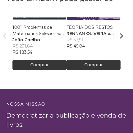
1001 Problemas de
TEORIA DOS RESTOS
Econo
Matemática Selecionados
RENNAN OLIVEIRA e
Pablo
e Resolvidos para ITA,
João Coelho
IVAN MENDES
R$ 57,91
R$ 12
IME e Olimpíadas
R$ 231,84
R$ 45,84
R$ 97
R$ 183,54
Comprar
Comprar
NOSSA MISSÃO
Democratizar a publicação e venda de
livros.