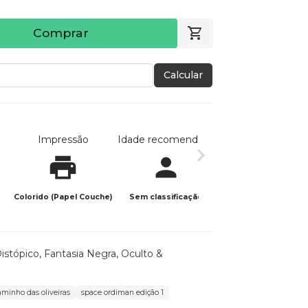
Comprar
Calcular
Impressão
Idade recomendada
Data de publicaç
Colorido (Papel Couche)
Sem classificação
03/06/2026
istópico
,
Fantasia Negra
,
Oculto &
aminho das oliveiras
space ordiman edição 1