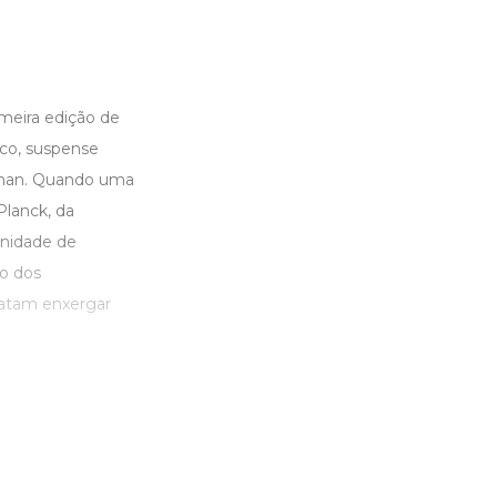
ira edição de
co, suspense
diman. Quando uma
Planck, da
unidade de
ão dos
latam enxergar