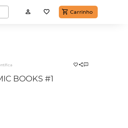
Carrinho
ntífica
IC BOOKS #1