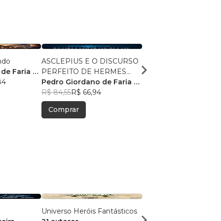
ndo
ASCLEPIUS E O DISCURSO
AURORA CONSURGE
de Faria e
PERFEITO DE HERMES
HUB
84
TRISMEGISTO
Pedro Giordano de Faria e
Pedro Giordano de Fa
Cicarelli
R$ 84,55
R$ 66,94
Cicarelli
R$ 74,33
R$ 58,84
Comprar
Comprar
Universo Heróis Fantásticos
A Nação dos Esquecid