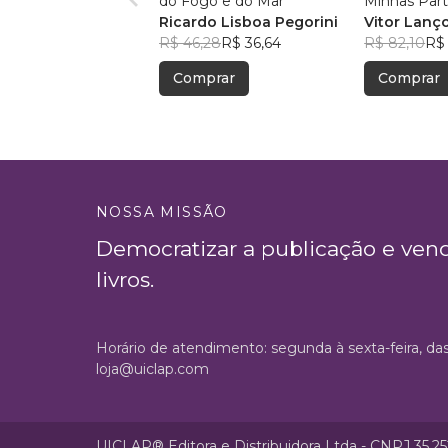
do Fogo e do Mar
Minhas Par
Ricardo Lisboa Pegorini
Vitor Lanç
R$ 46,28
R$ 36,64
R$ 82,10
R$
Comprar
Comprar
NOSSA MISSÃO
Democratizar a publicação e ven
livros.
Horário de atendimento: segunda à sexta-feira, da
loja@uiclap.com
UICLAP® Editora e Distribuidora Ltda - CNPJ 35.2