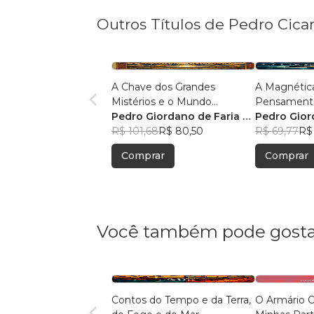
Outros Títulos de Pedro Cicar
A Chave dos Grandes
A Magnétic
Mistérios e o Mundo
Pensament
Moderno
Pedro Giordano de Faria e
Pedro Gior
Cicarelli
R$ 101,68
R$ 80,50
Cicarelli
R$ 69,77
R$ 
Comprar
Comprar
Você também pode gosta
Contos do Tempo e da Terra,
O Armário 