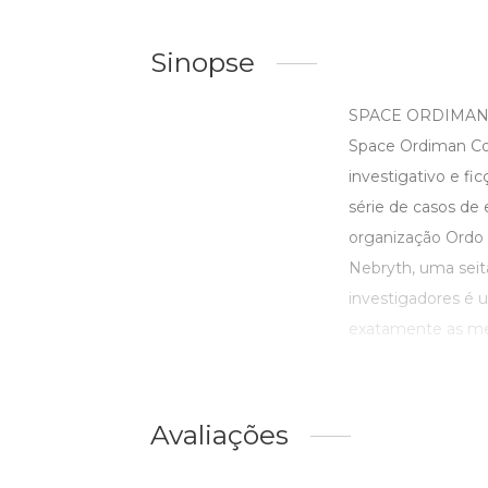
Sinopse
SPACE ORDIMAN C
Space Ordiman Co
investigativo e f
série de casos de 
organização Ordo 
Nebryth, uma seit
investigadores é 
exatamente as mes
Avaliações