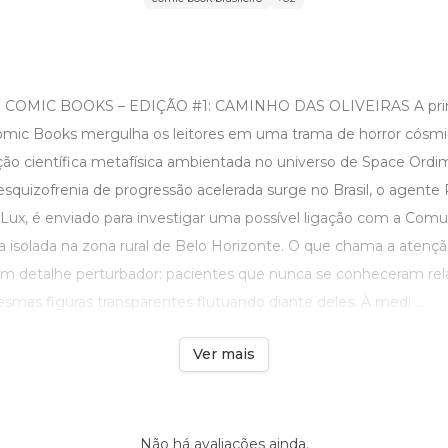
OMIC BOOKS – EDIÇÃO #1: CAMINHO DAS OLIVEIRAS A prime
mic Books mergulha os leitores em uma trama de horror cósmi
icção científica metafísica ambientada no universo de Space Or
esquizofrenia de progressão acelerada surge no Brasil, o agente 
Lux, é enviado para investigar uma possível ligação com a Com
a isolada na zona rural de Belo Horizonte. O que chama a atenç
um detalhe perturbador: pacientes que nunca se conheceram re
mas figuras transparentes flutuando diante deles. À medi ...
Ver mais
Não há avaliações ainda.