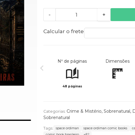
-
+
Calcular o frete
Nº de páginas
Dimensões
48 páginas
Crime & Mistério
,
Sobrenatural
,
D
Categorias:
Sobrenatural
Tags:
space ordiman
space ordiman comic books
c
comic book brasileiro
+82