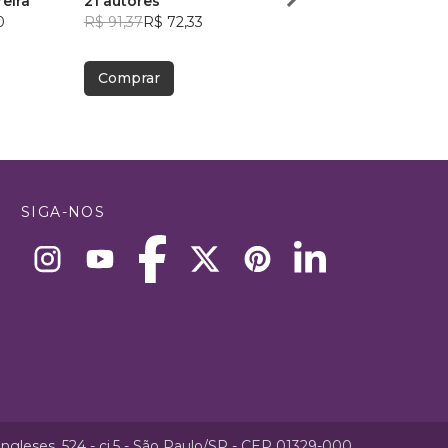
eira
21 autores
Felipe Henrique
0
R$ 91,37
R$ 72,33
R$ 61,47
R$ 48,67
Comprar
Comprar
SIGA-NOS
ngleses, 524 - cj.5 - São Paulo/SP - CEP 01329-000