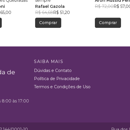
tes Quebradas
sempre
Aron Hussid Ferr
oni
Rafael Gazola
R$ 72,00
R$ 57,0
 65,00
R$ 64,68
R$ 51,20
Comprar
Comprar
SAIBA MAIS
Dúvidas e Contato
da de
Política de Privacidade
Termos e Condições de Uso
s 8:00 às 17:00
52.144/0001-10
Rua dos I