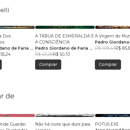
elli
a Dos
A TÁBUA DE ESMERALDA E
A Virgem do Mu
os
A CONSCIÊNCIA
Pedro Giordano 
dano de Faria e
Pedro Giordano de Faria e
Cicarelli
R$ 108,43
R$ 85,
55,24
Cicarelli
R$ 63,28
R$ 50,10
Comprar
Comprar
r de
Onde Guardei
Não há noite que dure para
POTUS.EXE