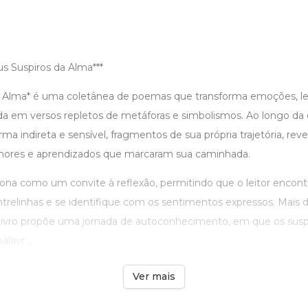
 Suspiros da Alma***
a Alma* é uma coletânea de poemas que transforma emoções, l
da em versos repletos de metáforas e simbolismos. Ao longo da o
ma indireta e sensível, fragmentos de sua própria trajetória, reve
amores e aprendizados que marcaram sua caminhada.
na como um convite à reflexão, permitindo que o leitor encontr
ntrelinhas e se identifique com os sentimentos expressos. Mais 
 o livro propõe uma jornada de autoconhecimento, em que os susp
avr ...
Ver mais