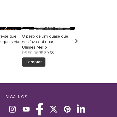
re-se que
O peso de um quase que
Reflexos
i que seria
nos faz continuar
IZÂNGELA FEITOSA
Ulisses Mello
R$ 55,89
R$ 44,25
R$ 50,06
R$ 39,63
Comprar
Comprar
SIGA-NOS