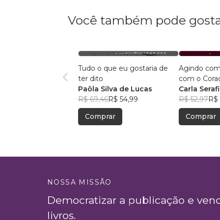
Você também pode gosta
Tudo o que eu gostaria de
Agindo com
ter dito
com o Cora
Paôla Silva de Lucas
Carla Seraf
R$ 69,46
R$ 54,99
R$ 52,97
R$ 
Comprar
Comprar
NOSSA MISSÃO
Democratizar a publicação e ven
livros.