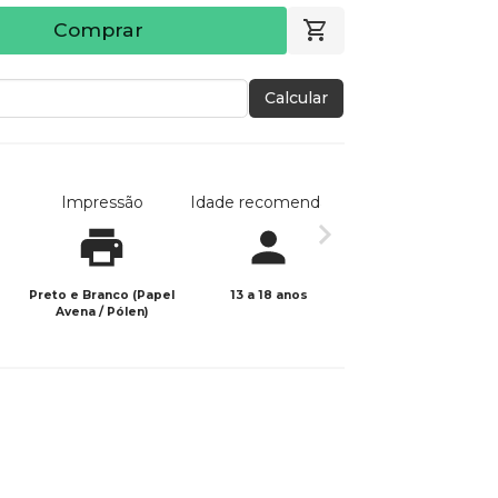
Comprar
Calcular
Impressão
Idade recomendada
Data de publicaç
Preto e Branco (Papel
13 a 18 anos
03/06/2026
Avena / Pólen)