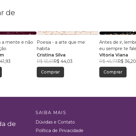
r de
 a mente e não
Poesia - a arte que me
Antes de ir, lemb
ção
habita
eu sempre te fale
im
Cristina Silva
amor
Vitoria Viana
41,93
R$ 55,61
R$ 44,03
R$ 45,73
R$ 36,20
Comprar
Comprar
SAIBA MAIS
Dúvidas e Contato
da de
Política de Privacidade