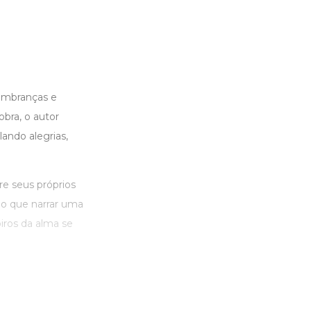
embranças e
bra, o autor
lando alegrias,
e seus próprios
do que narrar uma
iros da alma se