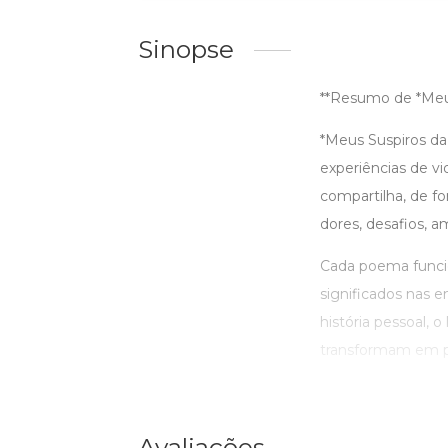
Sinopse
**Resumo de *Meus
*Meus Suspiros d
experiências de vi
compartilha, de for
dores, desafios, 
Cada poema funcio
significados nas e
história pessoal,
transformam em pal
Avaliações