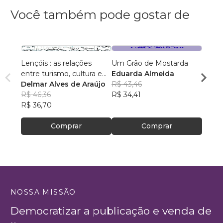
Você também pode gostar de
Lençóis : as relações
Um Grão de Mostarda
Inteli
entre turismo, cultura e
Eduarda Almeida
Aulas 
ambiente
Delmar Alves de Araújo
R$ 43,46
PhD(c
R$ 46,36
R$ 34,41
R$ 63
R$ 36,70
R$ 50
Comprar
Comprar
NOSSA MISSÃO
Democratizar a publicação e venda de