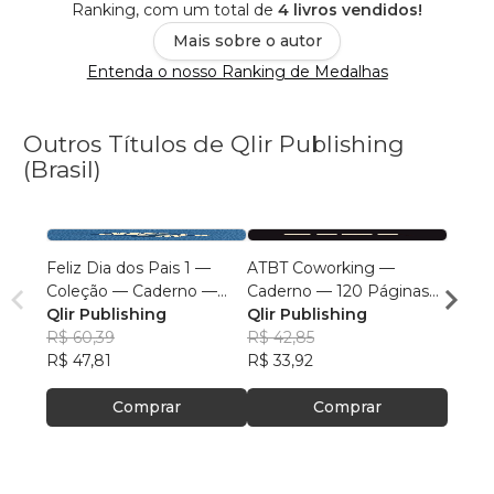
Ranking, com um total de
4 livros vendidos!
Mais sobre o autor
Entenda o nosso Ranking de Medalhas
Outros Títulos de Qlir Publishing
(Brasil)
Feliz Dia dos Pais 1 —
ATBT Coworking —
Dia d
Coleção — Caderno —
Caderno — 120 Páginas
Coleç
120 Páginas — Capa Mole
Qlir Publishing
— Capa Mole — Linhas
Qlir Publishing
Qlir P
Qlir P
— Linhas Cinza-Claro —
R$ 60,39
Cinza-Claro — Sem
R$ 42,85
R$ 60
Sem Margens — 15,24 x
R$ 47,81
Margens
R$ 33,92
R$ 47
22,86 cm (6 x 9 inches)
Comprar
Comprar