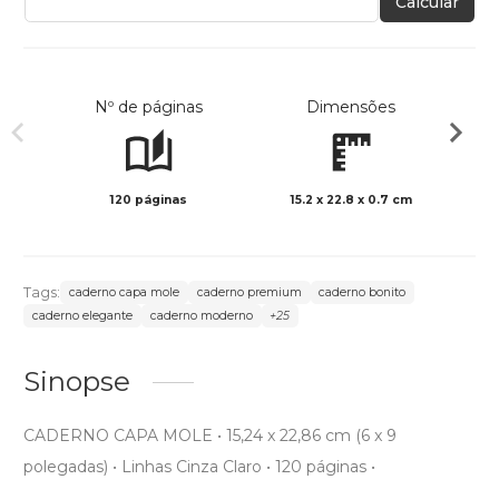
Calcular
Nº de páginas
Dimensões
120 páginas
15.2 x 22.8 x 0.7 cm
Preto 
Tags:
caderno capa mole
caderno premium
caderno bonito
caderno elegante
caderno moderno
+25
Sinopse
CADERNO CAPA MOLE • 15,24 x 22,86 cm (6 x 9
polegadas) • Linhas Cinza Claro • 120 páginas •