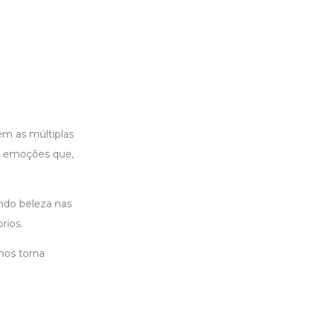
em as múltiplas
ir emoções que,
ndo beleza nas
rios.
nos torna