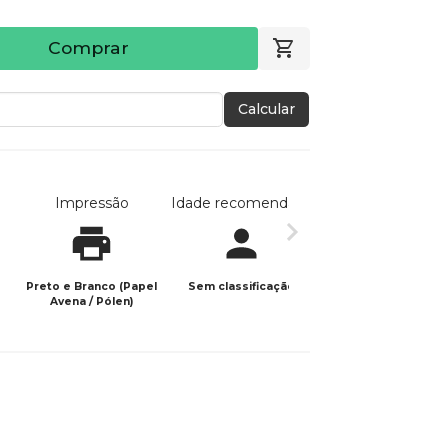
Comprar
Calcular
Impressão
Idade recomendada
Data de publicaç
Preto e Branco (Papel
Sem classificação
02/06/2026
Avena / Pólen)