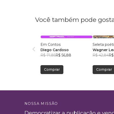
Você também pode gosta
Em Contos
Seleta poét
Diego Cardoso
Wagner Lea
R$ 71,85
R$ 56,88
R$ 42,84
R$
Comprar
Comprar
NOSSA MISSÃO
Democratizar a publicação e ven