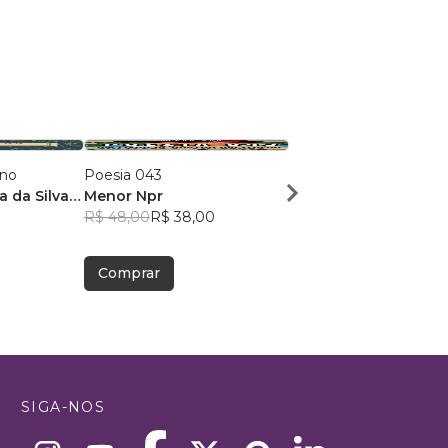
ano
Poesia 043
Dose Poética de Mun
a da Silva
Menor Npr
Victor Sousa Silva
R$ 48,00
R$ 38,00
R$ 49,41
R$ 39,12
Comprar
Comprar
SIGA-NOS