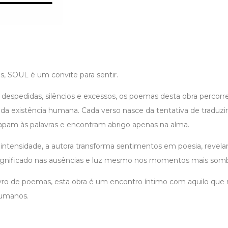
s, SOUL é um convite para sentir.
 despedidas, silêncios e excessos, os poemas desta obra percorr
da existência humana. Cada verso nasce da tentativa de traduz
apam às palavras e encontram abrigo apenas na alma.
intensidade, a autora transforma sentimentos em poesia, revela
 significado nas ausências e luz mesmo nos momentos mais somb
vro de poemas, esta obra é um encontro íntimo com aquilo que 
umanos.