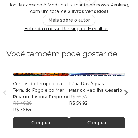
Joel Maximiano é Medalha Estreante no nosso Ranking,
com um total de
2 livros vendidos!
Mais sobre o autor
Entenda o nosso Ranking de Medalhas
Você também pode gostar de
Contos do Tempo e da
Fúria Das Águas
O Prí
Terra, do Fogo e do Mar
Patrick Padilha Cesario
Franc
Ricardo Lisboa Pegorini
R$ 69,37
R$ 61
R$ 46,28
R$ 54,92
R$ 48
R$ 36,64
Comprar
Comprar