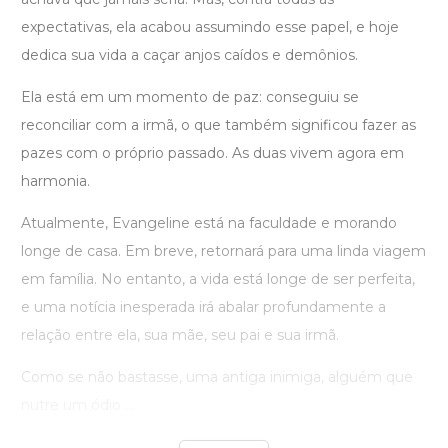
expectativas, ela acabou assumindo esse papel, e hoje
dedica sua vida a caçar anjos caídos e demônios.
Ela está em um momento de paz: conseguiu se
reconciliar com a irmã, o que também significou fazer as
pazes com o próprio passado. As duas vivem agora em
harmonia.
Atualmente, Evangeline está na faculdade e morando
longe de casa. Em breve, retornará para uma linda viagem
em família. No entanto, a vida está longe de ser perfeita,
e uma notícia inesperada irá abalar profundamente a
relação entre ela, sua mãe, seu pai e sua irmã.
Como se não bastasse, uma antiga inimiga, alguém que
nutre um ódio ...