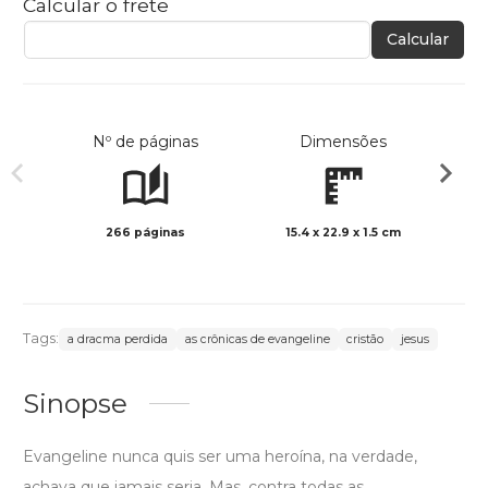
Calcular o frete
Calcular
Nº de páginas
Dimensões
266 páginas
15.4 x 22.9 x 1.5 cm
Preto 
Tags:
a dracma perdida
as crônicas de evangeline
cristão
jesus
Sinopse
Evangeline nunca quis ser uma heroína, na verdade,
achava que jamais seria. Mas, contra todas as