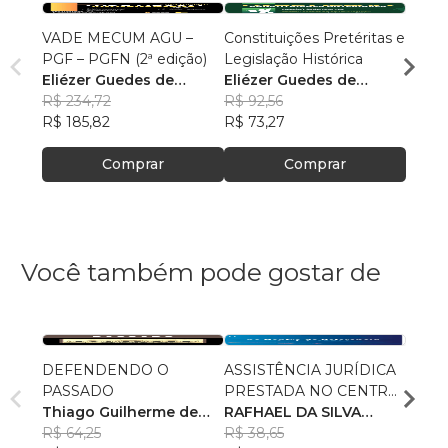
VADE MECUM AGU –
Constituições Pretéritas e
Temas
PGF – PGFN (2ª edição)
Legislação Histórica
Militar
Eliézer Guedes de
Eliézer Guedes de
Maur
Oliveira Junior
R$ 234,72
Oliveira Junior
R$ 92,56
R$ 85
R$ 185,82
R$ 73,27
R$ 67
Comprar
Comprar
Você também pode gostar de
DEFENDENDO O
ASSISTÊNCIA JURÍDICA
POLÍ
PASSADO
PRESTADA NO CENTRO
AS R
Thiago Guilherme de
DE REFERÊNCIA
RAFHAEL DA SILVA
RECE
GUST
Souza
R$ 64,25
ESPECIALIZADO DE
PETRÔNIO
R$ 38,65
R$ 78