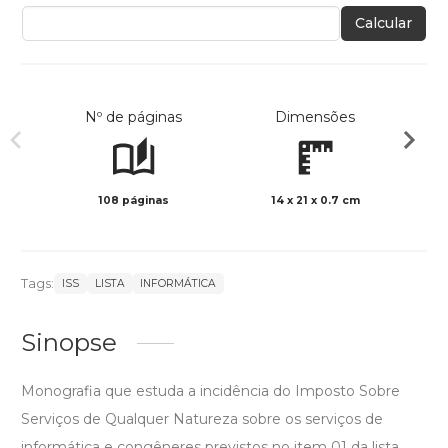
Calcular
Nº de páginas
Dimensões
108 páginas
14 x 21 x 0.7 cm
Preto 
Tags:
ISS
LISTA
INFORMÁTICA
Sinopse
Monografia que estuda a incidência do Imposto Sobre
Serviços de Qualquer Natureza sobre os serviços de
informática e congêneres previstos no item 01 da lista