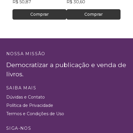
R$ 50,87
ASSISTÊNCIA SOCIAL–
R$ 30,60
R$ 61
CREAS
Comprar
Comprar
NOSSA MISSÃO
Democratizar a publicação e venda de
livros.
SAIBA MAIS
Dúvidas e Contato
Política de Privacidade
Termos e Condições de Uso
SIGA-NOS