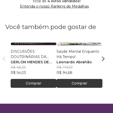
total de
4 livros vendidos!
Entenda o nosso Ranking de Medalhas
Você também pode gostar de
DISCUSSÕES
Saúde Mental Enquanto
O Nov
DOUTRINÁRIAS DA
Há Tempo!
Segur
ATIVIDADE POLICIAL
GERLON MENDES DE
Leonardo Abrahão
Claud
SOUZA
R$ 68,25
R$ 119,59
Alme
R$ 50
R$ 54,03
R$ 94,68
R$ 40
Comprar
Comprar