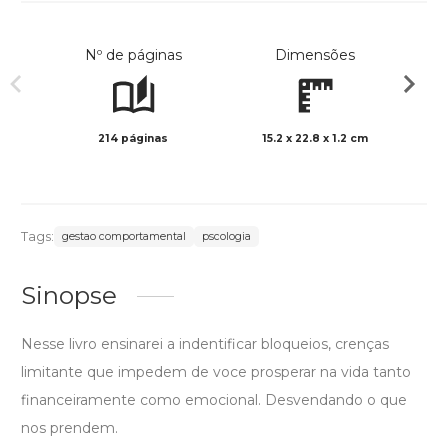
Nº de páginas
Dimensões
214 páginas
15.2 x 22.8 x 1.2 cm
Preto 
Tags:
gestao comportamental
pscologia
Sinopse
Nesse livro ensinarei a indentificar bloqueios, crenças
limitante que impedem de voce prosperar na vida tanto
financeiramente como emocional. Desvendando o que
nos prendem.