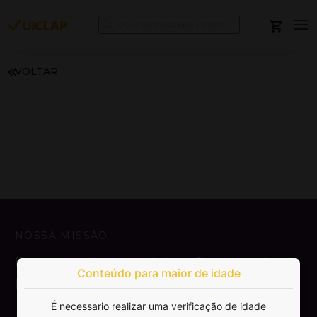
VOLTAR
NOSSA MISSÃO
Democratizar a publicação e venda de
Conteúdo para maior de idade
livros.
É necessario realizar uma verificação de idade
SAIBA MAIS