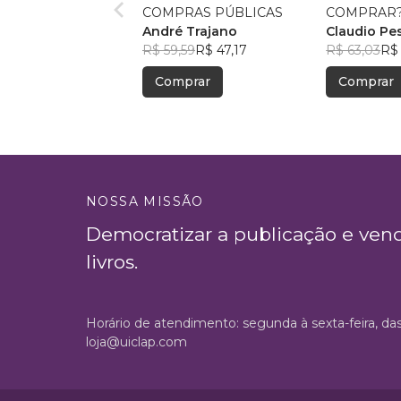
COMPRAS PÚBLICAS
COMPRAR
André Trajano
Claudio Pes
R$ 59,59
R$ 47,17
R$ 63,03
R$
Comprar
Comprar
NOSSA MISSÃO
Democratizar a publicação e ven
livros.
Horário de atendimento: segunda à sexta-feira, da
loja@uiclap.com