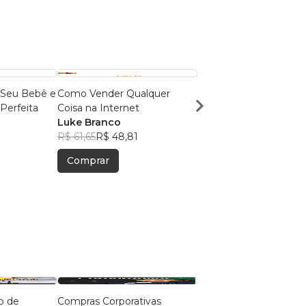
 Seu Bebê e
Como Vender Qualquer
Como Conquistar o A
Perfeita
Coisa na Internet
Sua Vida
Luke Branco
Luke Branco
3
R$ 61,65
R$ 48,81
R$ 42,60
R$ 33,73
Comprar
Comprar
o de
Compras Corporativas
FINANCIAMENTO OU