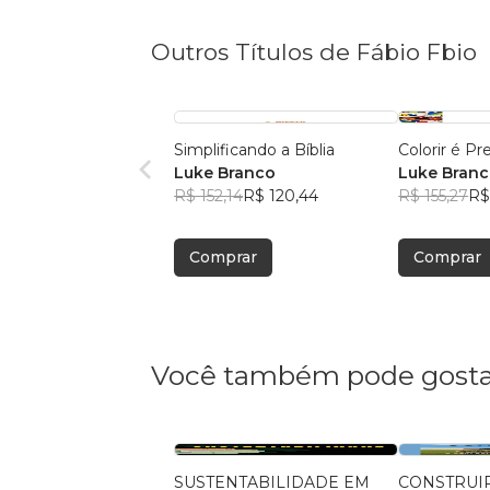
Outros Títulos de Fábio Fbio
Simplificando a Bíblia
Colorir é Pr
Luke Branco
Luke Bran
R$ 152,14
R$ 120,44
R$ 155,27
R$
Comprar
Comprar
Você também pode gosta
SUSTENTABILIDADE EM
CONSTRUI