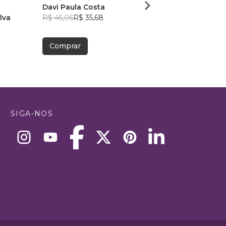
Davi Paula Costa
CONSÓRCIO?
lva
R$ 45,06
R$ 35,68
Claudio Pessotti Juni
R$ 63,03
R$ 49,90
Comprar
Comprar
SIGA-NOS