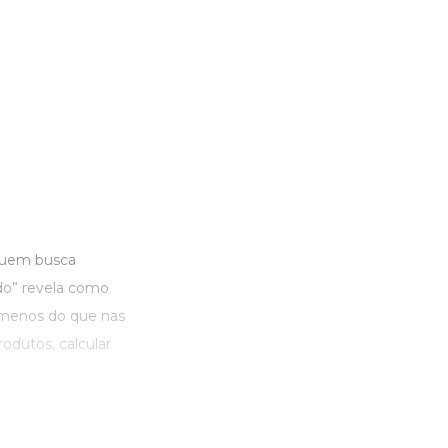
 quem busca
do” revela como
 menos do que nas
rodutos, calcular