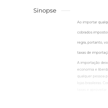
Sinopse
Ao importar qualq
cobrados impostos
regra, portanto, v
taxas de importaç
A importação deix
economia e liberd
qualquer pessoa 
lojas brasileiras. 
taxas e aproveitar