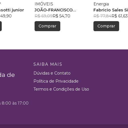
?
IMÓVEIS
Energia
sotti junior
JOÃO-FRANCISCO
Fabricio Sales Si
 49,90
ROGOWSKI
R$ 69,09
R$ 54,70
R$ 77,84
R$ 61,63
Comprar
Comprar
SAIBA MAIS
Dúvidas e Contato
da de
Política de Privacidade
Termos e Condições de Uso
s 8:00 às 17:00