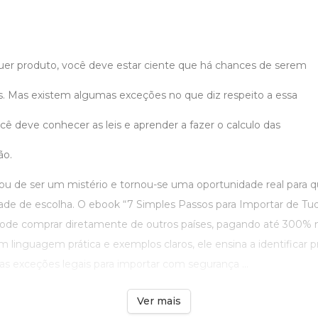
uer produto, você deve estar ciente que há chances de serem
. Mas existem algumas exceções no que diz respeito a essa
ocê deve conhecer as leis e aprender a fazer o calculo das
ão.
ou de ser um mistério e tornou-se uma oportunidade real para
ade de escolha. O ebook “7 Simples Passos para Importar de Tu
pode comprar diretamente de outros países, pagando até 300%
Com linguagem prática e exemplos claros, ele ensina a identificar p
 as exceções legais para importar com segurança ...
Ver mais