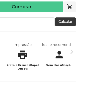
Comprar
Calcular
Impressão
Idade recomendada
Data de publicaç
Preto e Branco (Papel
Sem classificação
02/06/2026
Offset)