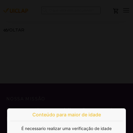
VOLTAR
NOSSA MISSÃO
Democratizar a publicação e venda de
Conteúdo para maior de idade
livros.
É necessario realizar uma verificação de idade
SAIBA MAIS