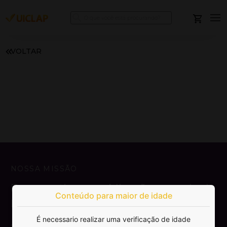
VOLTAR
NOSSA MISSÃO
Democratizar a publicação e venda de
Conteúdo para maior de idade
livros.
É necessario realizar uma verificação de idade
SAIBA MAIS