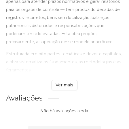
apenas para atender prazos normativos e gerar relatórios
para os órgãos de controle — tem produzido décadas de
registros incorretos, bens sem localização, balanços
patrimoniais distorcidos e responsabilizações que
poderiam ter sido evitadas. Esta obra propõe,
precisamente, a superação desse modelo anacrônico.
Estruturada em oito partes temáticas e dezoito capítulos,
a obra sistematiza os fundamentos, as metodologias e as
ferramentas ...
Ver mais
Avaliações
Não há avaliações ainda.