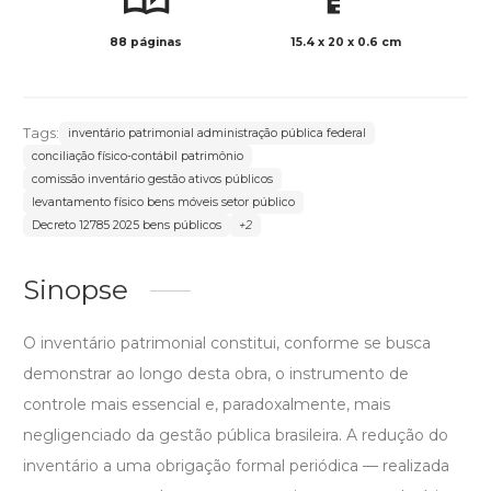
88 páginas
15.4 x 20 x 0.6 cm
Preto 
Tags:
inventário patrimonial administração pública federal
conciliação físico-contábil patrimônio
comissão inventário gestão ativos públicos
levantamento físico bens móveis setor público
Decreto 12785 2025 bens públicos
+2
Sinopse
O inventário patrimonial constitui, conforme se busca
demonstrar ao longo desta obra, o instrumento de
controle mais essencial e, paradoxalmente, mais
negligenciado da gestão pública brasileira. A redução do
inventário a uma obrigação formal periódica — realizada