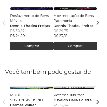
Desfazimento de Bens
Movimentação de Bens
Gestã
Móveis
Patrimoniais
Materi
Dennis Thadeu Freitas
Dennis Thadeu Freitas
Denni
R$ 30,57
R$ 29,75
R$ 30
R$ 24,20
R$ 23,55
R$ 24
Comprar
Comprar
Você também pode gostar de
MODELOS
Reforma Tributária
IBS e
SUSTENTÁVEIS NO
Osvaldo Dalla Coletta
Funda
SETOR PÚBLICO
Hermes Völker
R$ 33,04
Adria