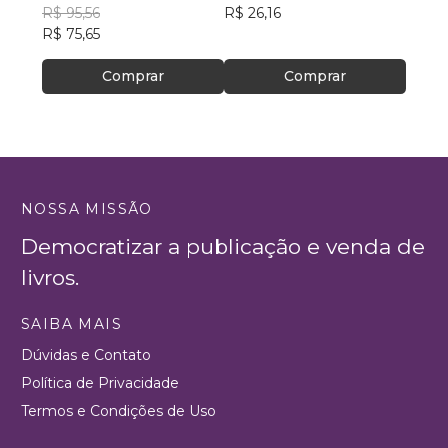
R$ 95,56
R$ 26,16
R$ 20
R$ 75,65
R$ 16
Comprar
Comprar
NOSSA MISSÃO
Democratizar a publicação e venda de
livros.
SAIBA MAIS
Dúvidas e Contato
Política de Privacidade
Termos e Condições de Uso