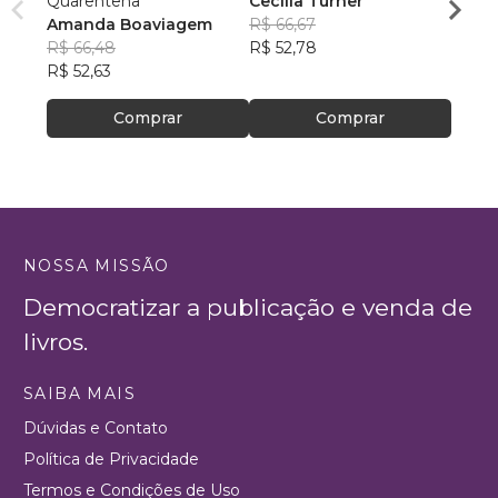
Quarentena
Cecília Turner
Karem
Amanda Boaviagem
R$ 66,67
R$ 10
R$ 66,48
R$ 52,78
R$ 80
R$ 52,63
Comprar
Comprar
NOSSA MISSÃO
Democratizar a publicação e venda de
livros.
SAIBA MAIS
Dúvidas e Contato
Política de Privacidade
Termos e Condições de Uso