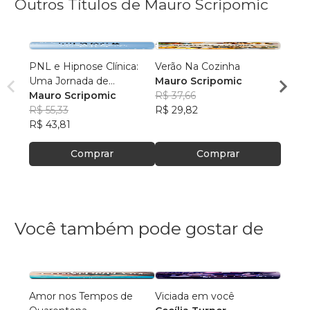
Outros Títulos de Mauro Scripomic
PNL e Hipnose Clínica:
Verão Na Cozinha
Comu
Uma Jornada de
Mauro Scripomic
Viole
Autoconhecimento e
Mauro Scripomic
R$ 37,66
Mauro
Transformação
R$ 55,33
R$ 29,82
R$ 97
R$ 43,81
R$ 76
Comprar
Comprar
Você também pode gostar de
Amor nos Tempos de
Viciada em você
Minha