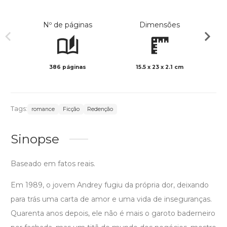
Nº de páginas
Dimensões
386 páginas
15.5 x 23 x 2.1 cm
Preto 
Tags:
romance
Ficção
Redenção
Sinopse
Baseado em fatos reais.
Em 1989, o jovem Andrey fugiu da própria dor, deixando
para trás uma carta de amor e uma vida de inseguranças.
Quarenta anos depois, ele não é mais o garoto baderneiro