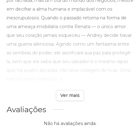
por fachada, mas um titã do mundo dos negócios, mestre
em decifrar a alma humana e implacável com os
inescrupulosos. Quando o passado retorna na forma de
uma ameaça imobiliária contra Renata — o único amor
que seu coração jamais esqueceu — Andrey decide travar
uma guerra silenciosa. Agindo como um fantasma entre
as sombras do poder, ele sacrificará sua paz para protegê-
la, sem que ela saiba que seu salvador é o mesmo rapaz
que, há quatro décadas, não teve coragem de ficar. Uma
história sobre redenção, o ...
Ver mais
Avaliações
Não há avaliações ainda.