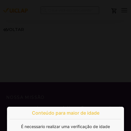
VOLTAR
NOSSA MISSÃO
Democratizar a publicação e venda de
Conteúdo para maior de idade
livros.
É necessario realizar uma verificação de idade
SAIBA MAIS