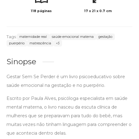
118 páginas
17 x 21 x 0.7 cm
Preto 
Tags:
maternidade real
saúde emocional materna
gestação
puerpério
matrescência
+5
Sinopse
Gestar Sem Se Perder é um livro psicoeducativo sobre
saúde emocional na gestação e no puerpério.
Escrito por Paula Alves, psicóloga especialista em saúde
mental materna, o livro nasceu da escuta clínica de
mulheres que se preparavam para tudo do bebê, mas
muitas vezes não tinham linguagem para compreender o
que acontecia dentro delas.