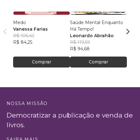
Medo
Saúde Mental Enquanto
Deixa
Vanessa Farias
Há Tempo!
paz!
R$ 106,42
Leonardo Abrahão
Nathá
R$ 84,25
R$ 119,59
R$ 71
R$ 94,68
R$ 56
Comprar
Comprar
NOSSA MISSÃO
Democratizar a publicação e venda de
livros.
SAIBA MAIS