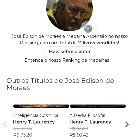
José Edison de Moraes é Medalha Ascensão no nosso
Ranking, com um total de
11 livros vendidos!
Mais sobre o autor
Entenda o nosso Ranking de Medalhas
Outros Títulos de José Edison de
Moraes
Inteligência Cósmica
A Pedra Filosofal
O Con
Henry T. Laurency
Henry T. Laurency
Reali
R$ 92,46
R$ 63,69
Henry
R$ 73,20
R$ 50,42
R$ 57