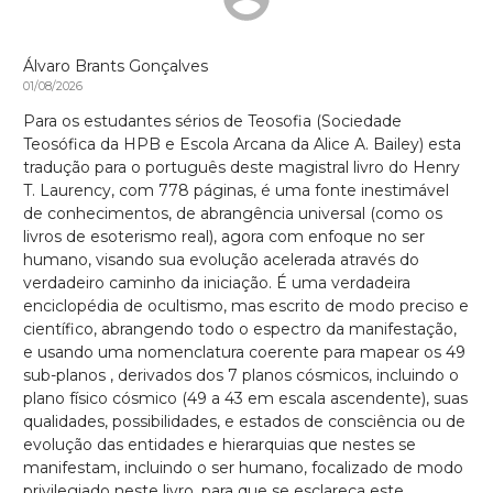
Álvaro Brants Gonçalves
01/08/2026
Para os estudantes sérios de Teosofia (Sociedade
Teosófica da HPB e Escola Arcana da Alice A. Bailey) esta
tradução para o português deste magistral livro do Henry
T. Laurency, com 778 páginas, é uma fonte inestimável
de conhecimentos, de abrangência universal (como os
livros de esoterismo real), agora com enfoque no ser
humano, visando sua evolução acelerada através do
verdadeiro caminho da iniciação. É uma verdadeira
enciclopédia de ocultismo, mas escrito de modo preciso e
científico, abrangendo todo o espectro da manifestação,
e usando uma nomenclatura coerente para mapear os 49
sub-planos , derivados dos 7 planos cósmicos, incluindo o
plano físico cósmico (49 a 43 em escala ascendente), suas
qualidades, possibilidades, e estados de consciência ou de
evolução das entidades e hierarquias que nestes se
manifestam, incluindo o ser humano, focalizado de modo
privilegiado neste livro, para que se esclareça este