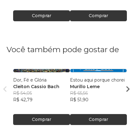
R$ 45
Comprar
Comprar
Você também pode gostar de
Dor, Fé e Glória
Estou aqui porque chorei
Culti
Cleiton Cassio Bach
Murillo Leme
Fábio
R$ 54,05
R$ 65,56
Silva
R$ 40
R$ 42,79
R$ 51,90
R$ 32
Comprar
Comprar