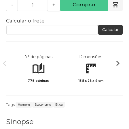
-
+
Comprar
Calcular o frete
Calcular
Nº de páginas
Dimensões
778 páginas
15.5 x 23 x 4 cm
Preto 
Tags:
Homem
Esoterismo
Ética
Sinopse