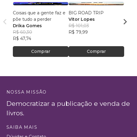
Coisas que a gente faz e
BIG ROAD TRIP
Deus 
põe tudo a perder
Vitor Lopes
Lilian
Drika Gomes
R$ 101,03
R$ 55
R$ 60,30
R$ 79,99
R$ 44
R$ 47,74
Comprar
Comprar
NOSSA MISSÃO
Democratizar a publicação e venda de
livros.
SAIBA MAIS
Dúvidas e Contato