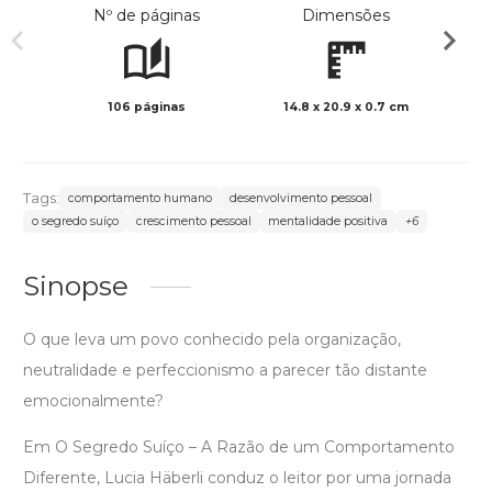
Nº de páginas
Dimensões
106 páginas
14.8 x 20.9 x 0.7 cm
Preto 
Tags:
comportamento humano
desenvolvimento pessoal
o segredo suíço
crescimento pessoal
mentalidade positiva
+6
Sinopse
O que leva um povo conhecido pela organização,
neutralidade e perfeccionismo a parecer tão distante
emocionalmente?
Em O Segredo Suíço – A Razão de um Comportamento
Diferente, Lucia Häberli conduz o leitor por uma jornada