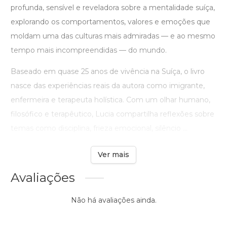
profunda, sensível e reveladora sobre a mentalidade suíça,
explorando os comportamentos, valores e emoções que
moldam uma das culturas mais admiradas — e ao mesmo
tempo mais incompreendidas — do mundo.
Baseado em quase 25 anos de vivência na Suíça, o livro
nasce das experiências reais da autora como imigrante,
enfermeira e terapeuta holística. Com um olhar humano,
filosófico e terapêutico, Lucia compartilha reflexões sobre
temas como disciplina, frieza emocional, silêncio ...
Ver mais
Avaliações
Não há avaliações ainda.