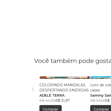
Você também pode gosta
COLORINDO MANDALAS,
Livro de col
DESPERTANDO ENERGIAS
casas.
ADELE TERRA
Sammy Sa
R$ 40,38
R$ 31,97
R$ 39,53
R$ 
Comprar
Comprar