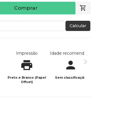
Comprar
Calcular
Impressão
Idade recomendada
Data de publicaç
Preto e Branco (Papel
Sem classificação
01/06/2026
Offset)