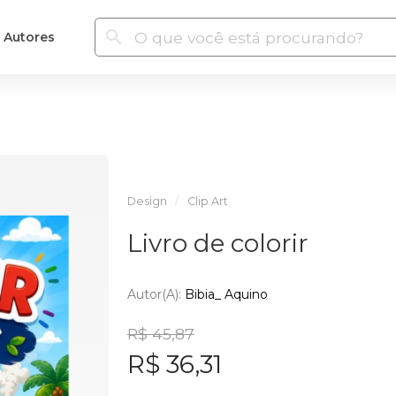
Autores
Design
Clip Art
Livro de colorir
Autor(a):
Bibia_ Aquino
R$ 45,87
R$ 36,31