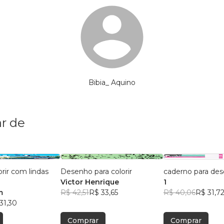
Bibia_ Aquino
r de
orir com lindas
Desenho para colorir
caderno para des
Victor Henrique
1
m
R$ 42,51
R$ 33,65
R$ 40,06
R$ 31,7
31,30
Comprar
Comprar