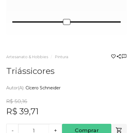
Artesanato & Hobbies
Pintura
Triássicores
Autor(a):
Cícero Schneider
R$ 50,16
R$ 39,71
-
+
Comprar