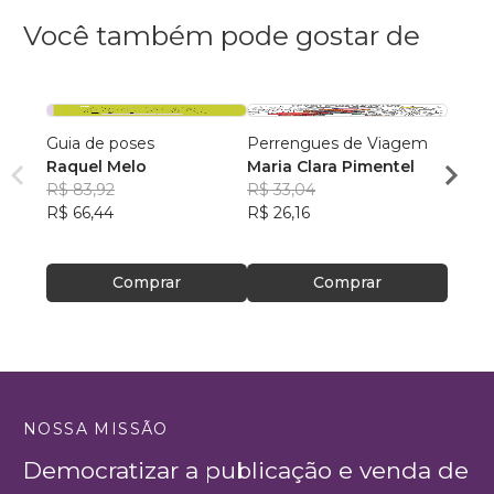
Você também pode gostar de
Guia de poses
Perrengues de Viagem
Desco
Raquel Melo
Maria Clara Pimentel
Pré-Hi
R$ 83,92
R$ 33,04
Felipe
R$ 66,44
R$ 26,16
R$ 63
R$ 50
Comprar
Comprar
NOSSA MISSÃO
Democratizar a publicação e venda de