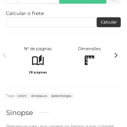
Calcular o frete
Calcular
Nº de páginas
Dimensões
28 páginas
Preto 
Tags:
colorir
dinossauro
paleontologia
Sinopse
Prepare-se para uma viagem no tempo super colorida!