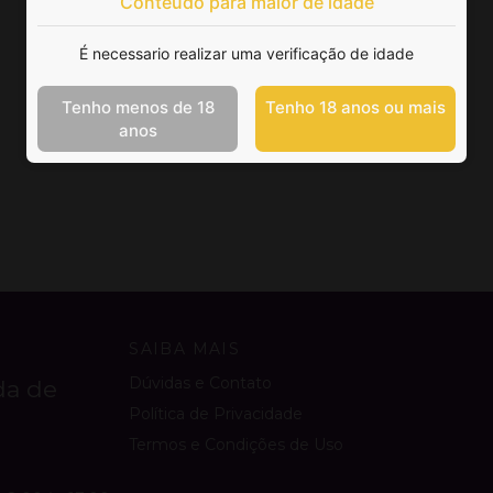
Conteúdo para maior de idade
É necessario realizar uma verificação de idade
Tenho menos de 18
Tenho 18 anos ou mais
anos
SAIBA MAIS
Dúvidas e Contato
da de
Política de Privacidade
Termos e Condições de Uso